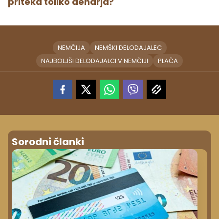
priteka toliko denarja?
NEMČIJA
NEMŠKI DELODAJALEC
NAJBOLJŠI DELODAJALCI V NEMČIJI
PLAČA
Sorodni članki