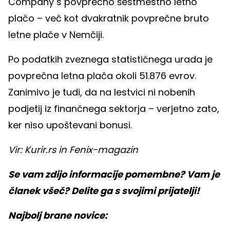
Company s povprečno šestmestno letno
plačo – več kot dvakratnik povprečne bruto
letne plače v Nemčiji.
Po podatkih zveznega statističnega urada je
povprečna letna plača okoli 51.876 evrov.
Zanimivo je tudi, da na lestvici ni nobenih
podjetij iz finančnega sektorja – verjetno zato,
ker niso upoštevani bonusi.
Vir: Kurir.rs in Fenix-magazin
Se vam zdijo informacije pomembne? Vam je
članek všeč? Delite ga s svojimi prijatelji!
Najbolj brane novice: