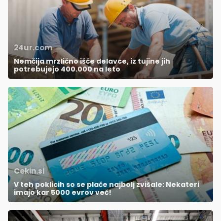
24ur.com
Nemčija mrzlično išče delavce, iz tujine jih
potrebujejo 400.000 na leto
Cekin.si
V teh poklicih so se plače najbolj zvišale: Nekateri
imajo kar 5000 evrov več!