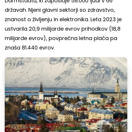
Darmstadtu, ki zaposluje 58.000 ljudi v 66
državah. Njeni glavni sektorji so zdravstvo,
znanost o življenju in elektronika. Leta 2023 je
ustvarila 20,9 milijarde evrov prihodkov (18,8
milijarde evrov), povprečna letna plača pa
znaša 81.440 evrov.