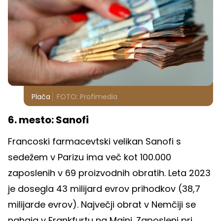
Plača
FOTO: Profimedia
6. mesto: Sanofi
Francoski farmacevtski velikan Sanofi s
sedežem v Parizu ima več kot 100.000
zaposlenih v 69 proizvodnih obratih. Leta 2023
je dosegla 43 milijard evrov prihodkov (38,7
milijarde evrov). Največji obrat v Nemčiji se
nahaja v Frankfurtu na Majni. Zaposleni pri