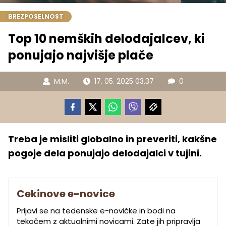
BREZPOSELNOST
Top 10 nemških delodajalcev, ki
ponujajo najvišje plače
M.M.
17. 05. 2025 03.37
0
Treba je misliti globalno in preveriti, kakšne
pogoje dela ponujajo delodajalci v tujini.
Cekinove e-novice
Prijavi se na tedenske e-novičke in bodi na
tekočem z aktualnimi novicami. Zate jih pripravlja