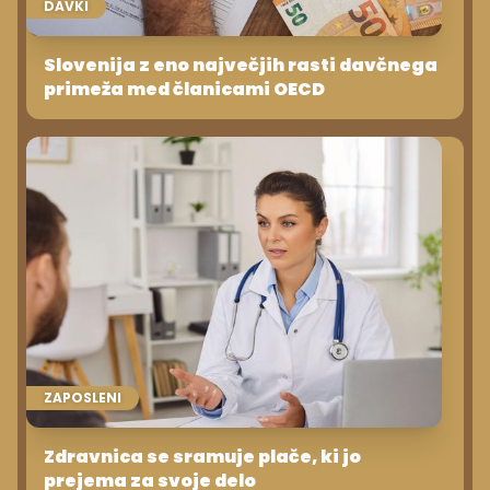
DAVKI
Slovenija z eno največjih rasti davčnega
primeža med članicami OECD
ZAPOSLENI
Zdravnica se sramuje plače, ki jo
prejema za svoje delo