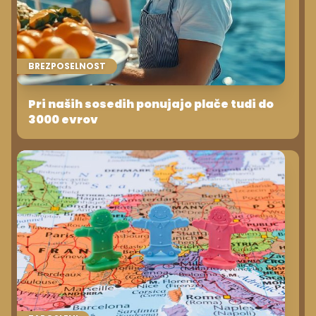
BREZPOSELNOST
Pri naših sosedih ponujajo plače tudi do
3000 evrov