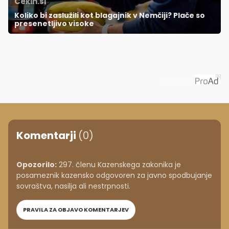
Cekin.si
Koliko bi zaslužili kot blagajnik v Nemčiji? Plače so
presenetljivo visoke
Priporoča
Komentarji
(0)
Opozorilo:
297. členu Kazenskega zakonika je
posameznik kazensko odgovoren za javno spodbujanje
sovraštva, nasilja ali nestrpnosti.
PRAVILA ZA OBJAVO KOMENTARJEV