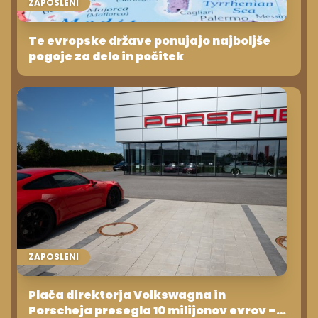
ZAPOSLENI
Te evropske države ponujajo najboljše
pogoje za delo in počitek
ZAPOSLENI
Plača direktorja Volkswagna in
Porscheja presegla 10 milijonov evrov –