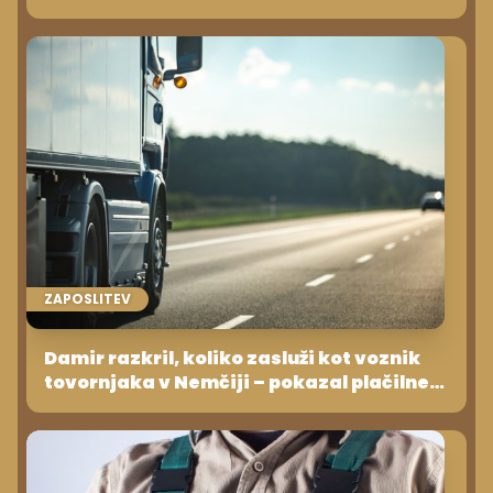
kljub krizi in odpuščanjem!
ZAPOSLITEV
Damir razkril, koliko zasluži kot voznik
tovornjaka v Nemčiji – pokazal plačilne
liste!