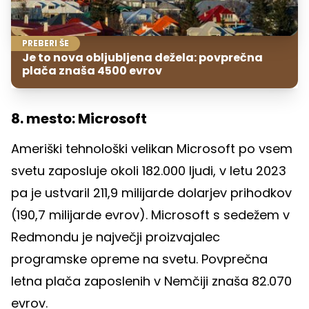
PREBERI ŠE
Je to nova obljubljena dežela: povprečna
plača znaša 4500 evrov
8. mesto: Microsoft
Ameriški tehnološki velikan Microsoft po vsem
svetu zaposluje okoli 182.000 ljudi, v letu 2023
pa je ustvaril 211,9 milijarde dolarjev prihodkov
(190,7 milijarde evrov). Microsoft s sedežem v
Redmondu je največji proizvajalec
programske opreme na svetu. Povprečna
letna plača zaposlenih v Nemčiji znaša 82.070
evrov.