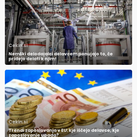
Cekin.si
Nemški delodajalci delavcem ponujajo to, če
pridejo delati k njim!
Cekin.si
Trendi zaposlovanja v EU: kje iščejo delavce, kje
zaposlovanje upada?