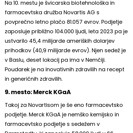
Na 10. mestu je švicarska biotehnološka in
farmacevtska družba Novartis AG s
povprečno letno plačo 81.057 evrov. Podjetje
zaposluje približno 104.000 ljudi, leta 2023 pa je
ustvarilo 45,4 milijarde ameriških dolarjev
prihodkov (40,9 milijarde evrov). Njen sedež je
v Baslu, deset lokacij pa ima v Nemčiji.
Poudarek je na inovativnih zdravilih na recept
in generičnih zdravilih.
9. mesto: Merck KGaA
Takoj za Novartisom je še eno farmacevtsko
podjetje. Merck KGaA je nemško kemijsko in
farmacevtsko podjetje s sedežem v