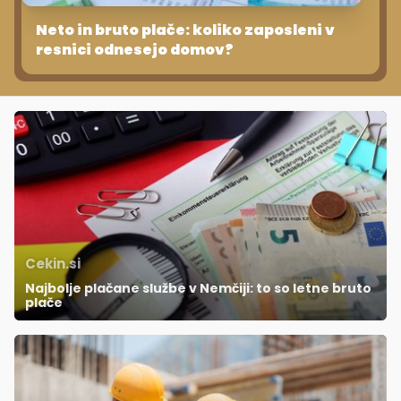
Neto in bruto plače: koliko zaposleni v
resnici odnesejo domov?
Cekin.si
Najbolje plačane službe v Nemčiji: to so letne bruto
plače