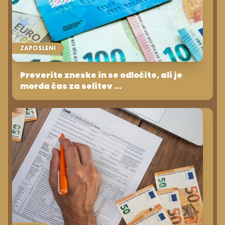
ZAPOSLENI
Preverite zneske in se odločite, ali je
morda čas za selitev ...