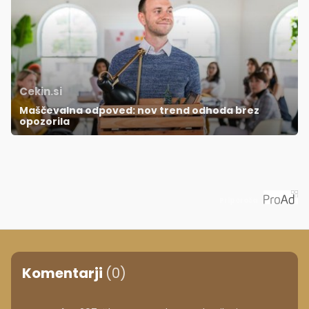
Cekin.si
Maščevalna odpoved: nov trend odhoda brez
opozorila
Priporoča
Komentarji
(0)