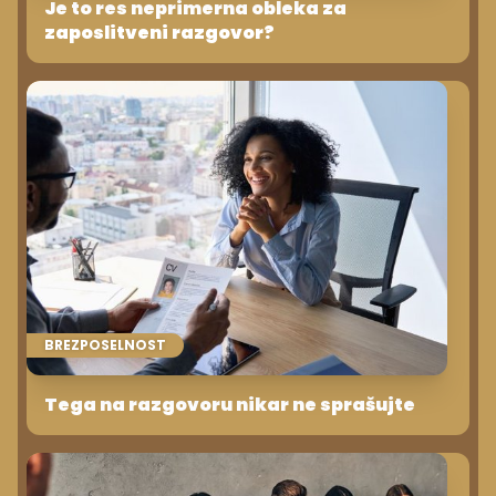
Je to res neprimerna obleka za
zaposlitveni razgovor?
BREZPOSELNOST
Tega na razgovoru nikar ne sprašujte