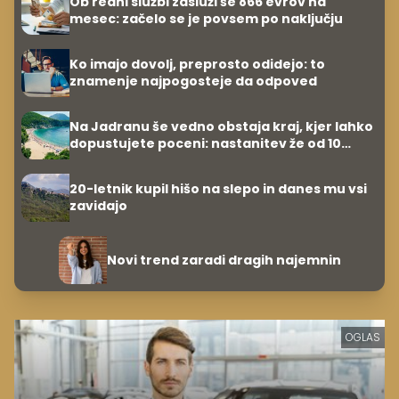
Ob redni službi zasluži še 866 evrov na
mesec: začelo se je povsem po naključju
Ko imajo dovolj, preprosto odidejo: to
znamenje najpogosteje da odpoved
Na Jadranu še vedno obstaja kraj, kjer lahko
dopustujete poceni: nastanitev že od 10
evrov, kosilo za pet evrov
20-letnik kupil hišo na slepo in danes mu vsi
zavidajo
Novi trend zaradi dragih najemnin
OGLAS