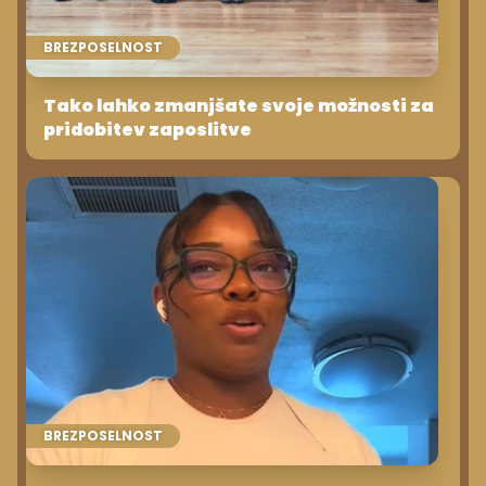
BREZPOSELNOST
Tako lahko zmanjšate svoje možnosti za
pridobitev zaposlitve
BREZPOSELNOST