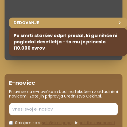
DEDOVANJE
Po smrti staršev odprl predal, ki ga nihče ni
pogledal desetletja - to mu je prineslo
110.000 evrov
E-novice
Prijavi se na e-novičke in bodi na tekočem z aktualnimi
novicami. Zate jih pripravlja uredništvo Cekin.si.
Strinjam se s
splošnimi pogoji
in
politiko zasebnosti
.