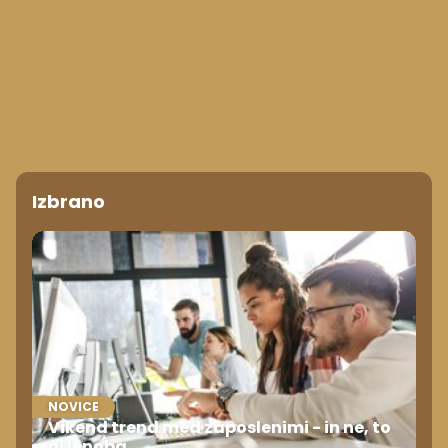
Izbrano
NOVICE
Vikend trend med zaposlenimi - in ne, to
ni lenoba