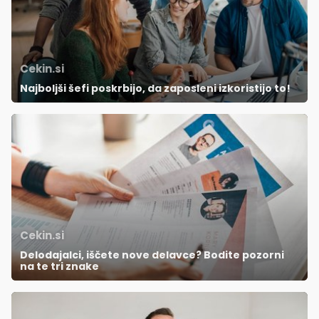
Cekin.si
Najboljši šefi poskrbijo, da zaposleni izkoristijo to!
Cekin.si
Delodajalci, iščete nove delavce? Bodite pozorni
na te tri znake