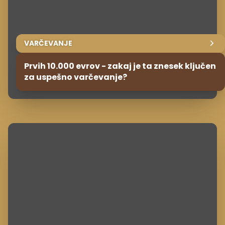
VARČEVANJE
Prvih 10.000 evrov - zakaj je ta znesek ključen
za uspešno varčevanje?