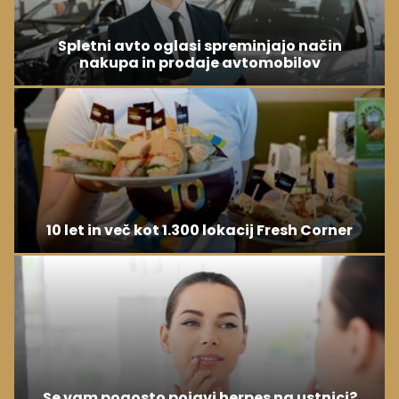
Spletni avto oglasi spreminjajo način
nakupa in prodaje avtomobilov
10 let in več kot 1.300 lokacij Fresh Corner
Se vam pogosto pojavi herpes na ustnici?