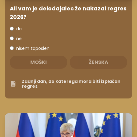
Ali vam je delodajalec že nakazal regres
2026?
da
ne
nisem zaposlen
MOŠKI
ŽENSKA
Zadnji dan, do katerega mora biti izplačan
regres