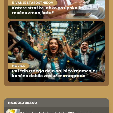
BIVANJE STAROSTNIKOV
Katere stroške lahko po upokojitvi
močno zmanjšate?
NOVICE
Po letih trdega dela naj bi to znamenje
končno dobilo zasluženo nagrado
NAJBOLJ BRANO