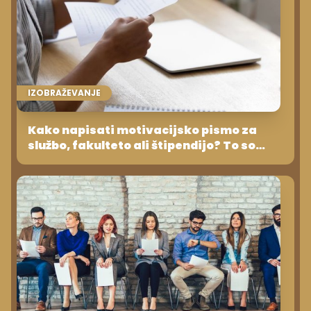
IZOBRAŽEVANJE
Kako napisati motivacijsko pismo za
službo, fakulteto ali štipendijo? To so
podrobna navodila