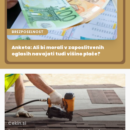
BREZPOSELNOST
Anketa: Ali bi morali v zaposlitvenih
oglasih navajati tudi višino plače?
Cekin.si