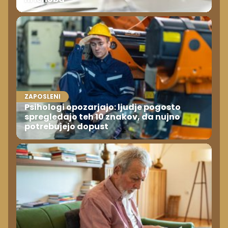
ZAPOSLENI
Psihologi opozarjajo: ljudje pogosto
spregledajo teh 10 znakov, da nujno
potrebujejo dopust