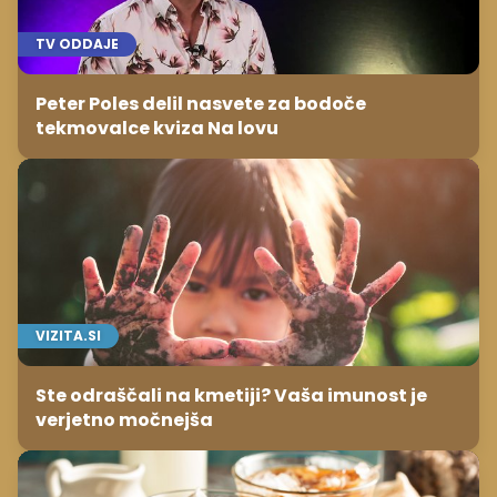
TV ODDAJE
Peter Poles delil nasvete za bodoče
tekmovalce kviza Na lovu
VIZITA.SI
Ste odraščali na kmetiji? Vaša imunost je
verjetno močnejša