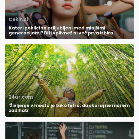
Cekin.si
Kateri poklici so priljubljeni med mlajšimi
generacijami? Biti vplivnež ni več prva izbira
24ur.com
'Življenje v mestu je tako hitro, da skoraj ne morem
zadihati'