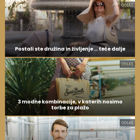
OGLAS
Postali ste družina in življenje ... teče dalje
OGLAS
3 modne kombinacije, v katerih nosimo
torbe za plažo
OGLAS