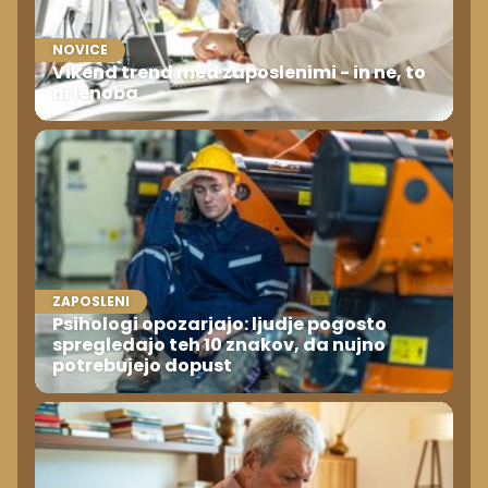
NOVICE
Vikend trend med zaposlenimi - in ne, to
ni lenoba
ZAPOSLENI
Psihologi opozarjajo: ljudje pogosto
spregledajo teh 10 znakov, da nujno
potrebujejo dopust