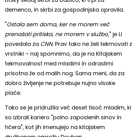
demenco, in skrbi za gospodinjska opravila.
"
Ostala sem doma, ker ne morem več
prenašati pritiska, ne morem v službo
," je Li
povedala za
CNN
. Prav tako ne želi tekmovati z
vrstniki – naj spomnimo, da je na Kitajskem
tekmovalnost med mladimi in odraslimi
prisotna že od malih nog. Sama meni, da za
dobro življenje ne potrebuje nujno visoke
plače.
Tako se je pridružila več deset tisoč mladim, ki
so izbrali kariero "polno zaposlenih sinov in
hčera", kot jih imenujejo na kitajskem
družbenem omrežju Douban.