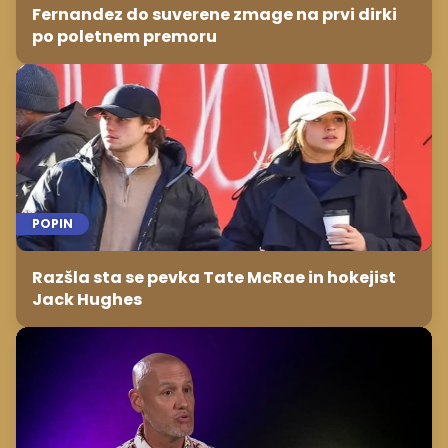
Fernandez do suverene zmage na prvi dirki
po poletnem premoru
POPIN
Razšla sta se pevka Tate McRae in hokejist
Jack Hughes