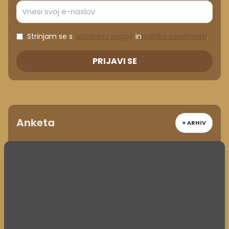
Strinjam se s
splošnimi pogoji
in
politiko zasebnosti
.
PRIJAVI SE
Anketa
+ ARHIV