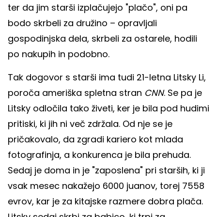
ter da jim starši izplačujejo "plačo", oni pa
bodo skrbeli za družino – opravljali
gospodinjska dela, skrbeli za ostarele, hodili
po nakupih in podobno.
Tak dogovor s starši ima tudi 21-letna Litsky Li,
poroča ameriška spletna stran
CNN
. Se pa je
Litsky odločila tako živeti, ker je bila pod hudimi
pritiski, ki jih ni več zdržala. Od nje se je
pričakovalo, da zgradi kariero kot mlada
fotografinja, a konkurenca je bila prehuda.
Sedaj je doma in je "zaposlena" pri starših, ki ji
vsak mesec nakažejo 6000 juanov, torej 7558
evrov, kar je za kitajske razmere dobra plača.
Litsky sedaj skrbi za babico, ki trpi za