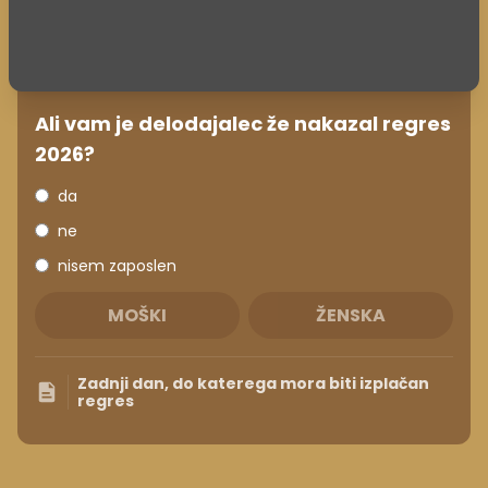
Ali vam je delodajalec že nakazal regres
2026?
da
ne
nisem zaposlen
MOŠKI
ŽENSKA
Zadnji dan, do katerega mora biti izplačan
regres