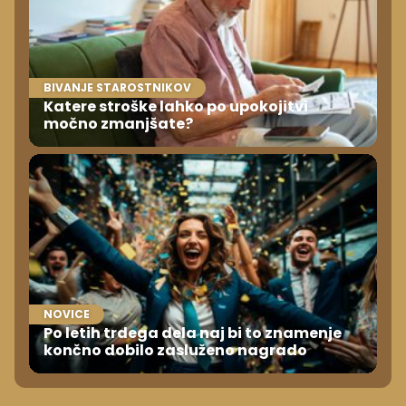
BIVANJE STAROSTNIKOV
Katere stroške lahko po upokojitvi
močno zmanjšate?
NOVICE
Po letih trdega dela naj bi to znamenje
končno dobilo zasluženo nagrado