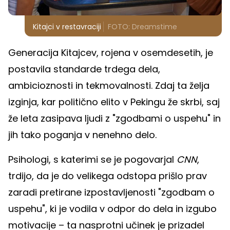
Kitajci v restavraciji
FOTO: Dreamstime
Generacija Kitajcev, rojena v osemdesetih, je
postavila standarde trdega dela,
ambicioznosti in tekmovalnosti. Zdaj ta želja
izginja, kar politično elito v Pekingu že skrbi, saj
že leta zasipava ljudi z "zgodbami o uspehu" in
jih tako poganja v nenehno delo.
Psihologi, s katerimi se je pogovarjal
CNN
,
trdijo, da je do velikega odstopa prišlo prav
zaradi pretirane izpostavljenosti "zgodbam o
uspehu", ki je vodila v odpor do dela in izgubo
motivacije – ta nasprotni učinek je prizadel