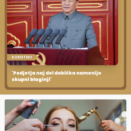
KORISTNO
'Podjetja naj del dobička namenijo
skupni blaginji'