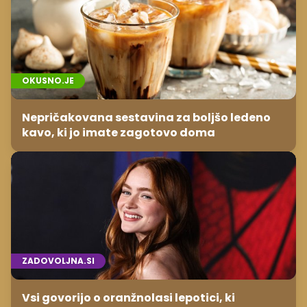
OKUSNO.JE
Nepričakovana sestavina za boljšo ledeno
kavo, ki jo imate zagotovo doma
ZADOVOLJNA.SI
Vsi govorijo o oranžnolasi lepotici, ki