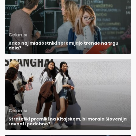
Cekin.si
Kako naj mladostniki spremljajo trende na trgu
dela?
Cekin.si
Strateški premiki na Kitajskem, bi morala Slovenija
ravnati podobno?