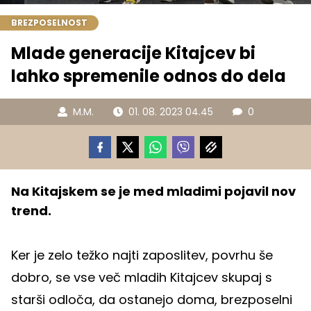
BREZPOSELNOST
Mlade generacije Kitajcev bi
lahko spremenile odnos do dela
M.M.
01. 08. 2023 04.45
0
Na Kitajskem se je med mladimi pojavil nov
trend.
Ker je zelo težko najti zaposlitev, povrhu še
dobro, se vse več mladih Kitajcev skupaj s
starši odloča, da ostanejo doma, brezposelni