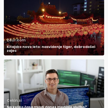
24ur.com
Kitajsko novo leto: nasvidenje tiger, dobrodošel
zajec
Cekin.si
Na koliko časa mladi danes menjajo službo?