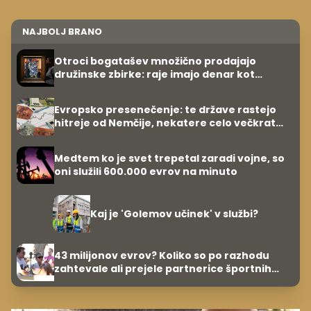
NAJBOLJ BRANO
Otroci bogatašev množično prodajajo
družinske zbirke: raje imajo denar kot
umetnine
Evropsko presenečenje: te države rastejo
hitreje od Nemčije, nekatere celo večkrat
hitreje
Medtem ko je svet trepetal zaradi vojne, so
oni služili 600.000 evrov na minuto
Kaj je 'Golemov učinek' v službi?
43 milijonov evrov? Koliko so po razhodu
zahtevale ali prejele partnerice športnih
zvezdnikov