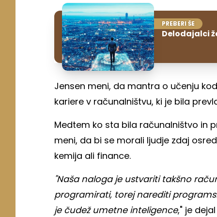
PREBERI ŠE
Delodajalci ž
Jensen meni, da mantra o učenju kodir
kariere v računalništvu, ki je bila prev
Medtem ko sta bila računalništvo in p
meni, da bi se morali ljudje zdaj osre
kemija ali finance.
"Naša naloga je ustvariti takšno rač
programirati, torej narediti programski
je čudež umetne inteligence
," je de