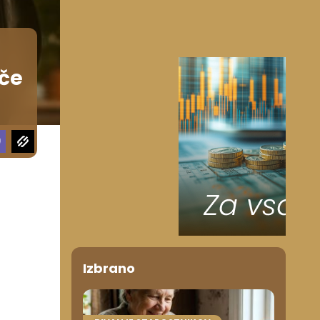
hče
Izbrano