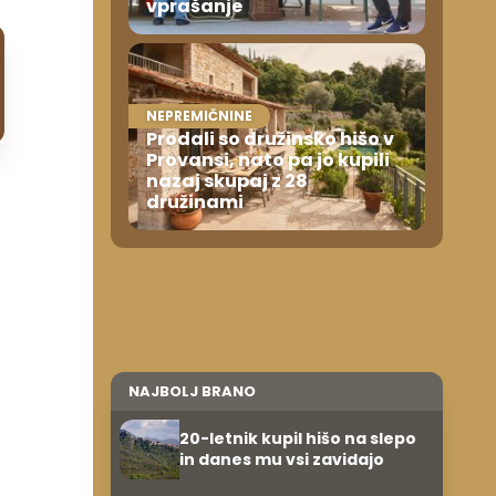
vprašanje
NEPREMIČNINE
Prodali so družinsko hišo v
Provansi, nato pa jo kupili
nazaj skupaj z 28
družinami
NAJBOLJ BRANO
20-letnik kupil hišo na slepo
in danes mu vsi zavidajo