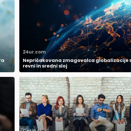
24ur.com
ra
Nepričakovana zmagovalca globalizacije 
revni in sredni sloj
Cekin.si