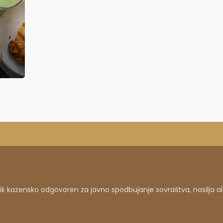
Priporo
 kazensko odgovoren za javno spodbujanje sovraštva, nasilja al