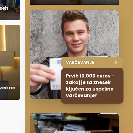
vseh
VARČEVANJE
Prvih 10.000 evrov -
zakaj je ta znesek
več ne
ključen za uspešno
varčevanje?