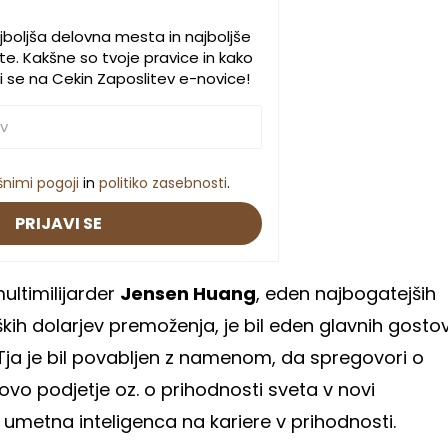
jboljša delovna mesta in najboljše
e. Kakšne so tvoje pravice in kako
javi se na Cekin Zaposlitev e-novice!
šnimi pogoji
in
politiko zasebnosti
.
PRIJAVI SE
multimilijarder
Jensen Huang
, eden najbogatejših
iških dolarjev premoženja, je bil eden glavnih gosto
ja je bil povabljen z namenom, da spregovori o
ovo podjetje oz. o prihodnosti sveta v novi
la umetna inteligenca na kariere v prihodnosti.