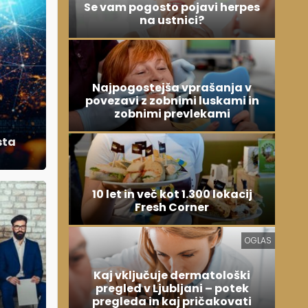
Se vam pogosto pojavi herpes
na ustnici?
Najpogostejša vprašanja v
povezavi z zobnimi luskami in
zobnimi prevlekami
sta
10 let in več kot 1.300 lokacij
Fresh Corner
OGLAS
Kaj vključuje dermatološki
pregled v Ljubljani – potek
pregleda in kaj pričakovati