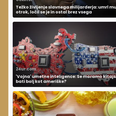
Težko življenje slavnega milijarderja: umrl mu
otrok, ločil se je in ostal brez vsega
24ur.com
'Vojna' umetne inteligence: Se moramo kitaj
bati bolj kot ameriške?