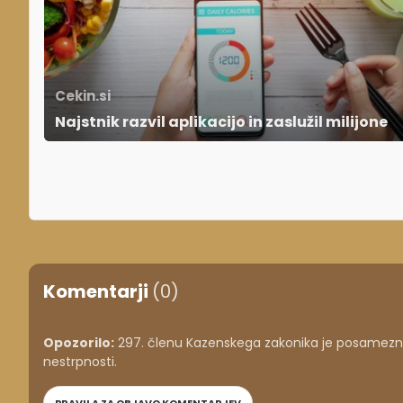
Cekin.si
Najstnik razvil aplikacijo in zaslužil milijone
Komentarji
(0)
Opozorilo:
297. členu Kazenskega zakonika je posameznik
nestrpnosti.