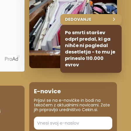
DEDOVANJE
Po smrti staršev
odprl predal, ki ga
nihče ni pogledal
desetletja - to mu je
prineslo 110.000
ča
evrov
E-novice
Prijavi se na e-novičke in bodi na
tekočem z aktualnimi novicami. Zate
jih pripravlja uredništvo Cekin.si.
i