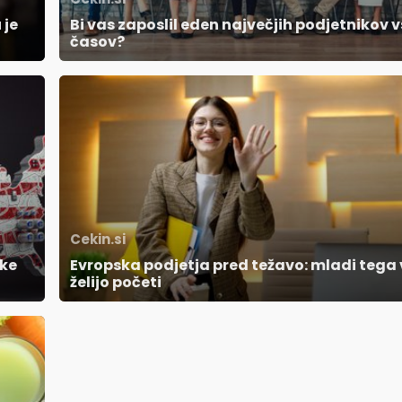
 je
Bi vas zaposlil eden največjih podjetnikov 
časov?
Cekin.si
ske
Evropska podjetja pred težavo: mladi tega 
želijo početi