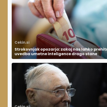
Cekin.si
Strokovnjak opozarja: zakaj nas lahko prehit
uvedba umetne inteligence drago stane
Cekin.si