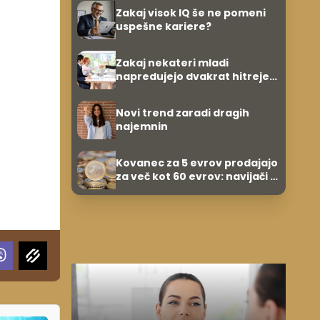
Zakaj visok IQ še ne pomeni
uspešne kariere?
Zakaj nekateri mladi
napredujejo dvakrat hitreje
od svojih vrstnikov?
Novi trend zaradi dragih
najemnin
Kovanec za 5 evrov prodajajo
za več kot 60 evrov: navijači in
zbiratelji ga že iščejo