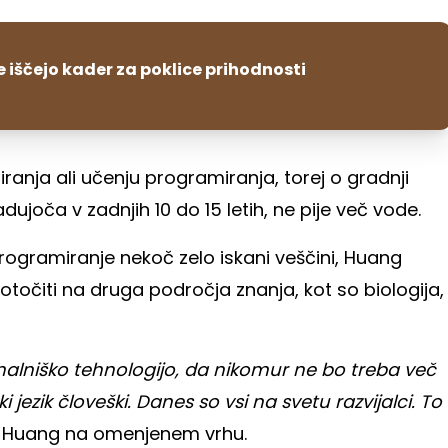
e iščejo kader za poklice prihodnosti
anja ali učenju programiranja, torej o gradnji
ladujoča v zadnjih 10 do 15 letih, ne pije več vode.
rogramiranje nekoč zelo iskani veščini, Huang
dotočiti na druga področja znanja, kot so biologija,
unalniško tehnologijo, da nikomur ne bo treba več
 jezik človeški. Danes so vsi na svetu razvijalci. To
jal Huang na omenjenem vrhu.