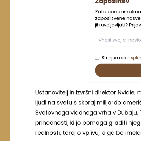
Zaposlitev
Zate bomo iskali na
zaposlitvene nasvet
jih uveljavljati? Pri
Strinjam se s
splo
Ustanovitelj in izvršni direktor Nvidie, 
ljudi na svetu s skoraj milijardo amer
Svetovnega vladnega vrha v Dubaju. T
prihodnosti, ki jo pomaga graditi njeg
realnosti, torej o vplivu, ki ga bo ime