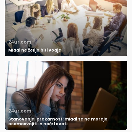
24ur.com
Mladi ne želijo biti vodje
24ur.com
Stanovanja, prekarnost: mladi se ne morejo
osamosvojiti in načrtovati