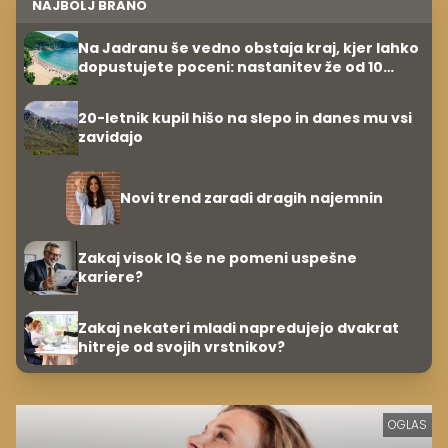
NAJBOLJ BRANO
Na Jadranu še vedno obstaja kraj, kjer lahko
dopustujete poceni: nastanitev že od 10
evrov, kosilo za pet evrov
20-letnik kupil hišo na slepo in danes mu vsi
zavidajo
Novi trend zaradi dragih najemnin
Zakaj visok IQ še ne pomeni uspešne
kariere?
Zakaj nekateri mladi napredujejo dvakrat
hitreje od svojih vrstnikov?
OGLAS