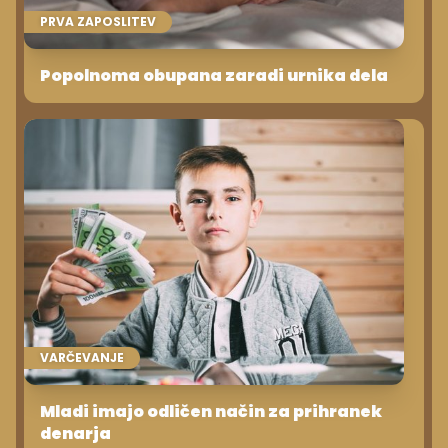
PRVA ZAPOSLITEV
Popolnoma obupana zaradi urnika dela
VARČEVANJE
Mladi imajo odličen način za prihranek
denarja