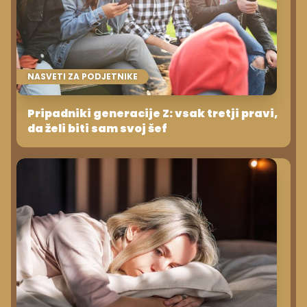
NASVETI ZA PODJETNIKE
Pripadniki generacije Z: vsak tretji pravi,
da želi biti sam svoj šef