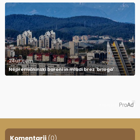
24ur.com
Nepremičninski baroni in mladi brez 'brloga'
Priporoča
Komentarji
(0)