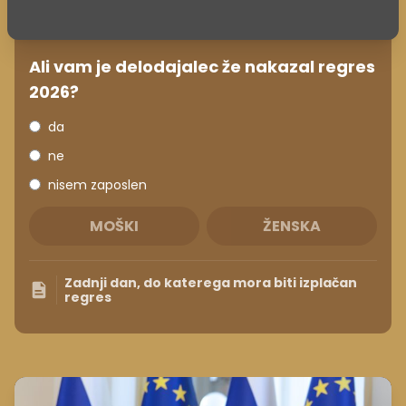
Ali vam je delodajalec že nakazal regres
2026?
da
ne
nisem zaposlen
MOŠKI
ŽENSKA
Zadnji dan, do katerega mora biti izplačan
regres