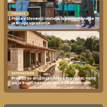
FINANCE
Plače v Sloveniji rastejo, a pomembnejše
je drugo vprašanje
NEPREMIČNINE
Prodali so družinsko hišo v Provansi, nato
pa jo kupili nazaj skupaj z 28 družinami