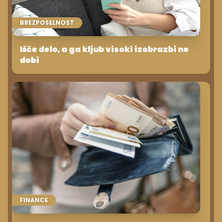
BREZPOSELNOST
Išče delo, a ga kljub visoki izobrazbi ne
dobi
FINANCE