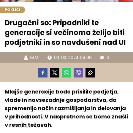
POKLICI
Drugačni so: Pripadniki te
generacije si večinoma želijo biti
podjetniki in so navdušeni nad UI
M.M.
03. 03. 2024 04.09
0
Mlajše generacije bodo prisilile podjetja,
vlade in navsezadnje gospodarstva, da
spremenijo način razmišljanja in delovanja
v prihodnosti. V nasprotnem se bomo znašli
v resnih težavah.