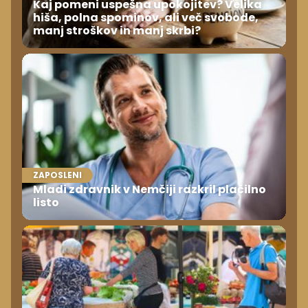
Kaj pomeni uspešna upokojitev? Velika
hiša, polna spominov, ali več svobode,
manj stroškov in manj skrbi?
ZAPOSLENI
Mladi zdravnik v Nemčiji razkril plačilno
listo