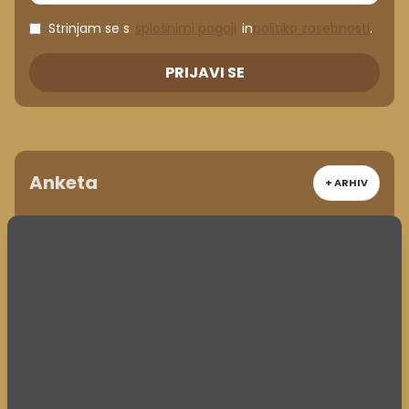
Strinjam se s
splošnimi pogoji
in
politiko zasebnosti
.
PRIJAVI SE
Anketa
+ ARHIV