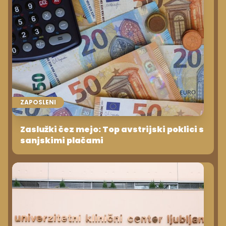
ZAPOSLENI
Zaslužki čez mejo: Top avstrijski poklici s
sanjskimi plačami