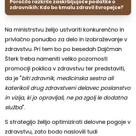
Poročilo razkrilo zaskrbljujoče podatke o
zdravnikih: Kdo bo kmalu zdravil Evropejce?
Na ministrstvu želijo ustvariti konkurenčno in
privlačno ponudbo za delo in izobraževanje v
zdravstvu. Pri tem bo po besedah Dajčman
Šterk treba nameniti veliko pozornosti
promociji poklica v zdravstvu ter predstaviti,
da je "
biti zdravnik, medicinska sestra ali
katerikoli drug zdravstveni delavec poslanstvo
in vizija, ki jo opravljaš, ne pa zgolj le dodatna
služba
".
S strategijo želijo optimizirati delovne pogoje v
zdravstvu, zato bodo naslovili tudi