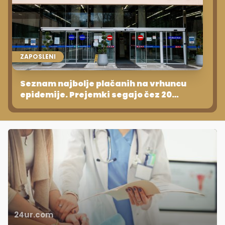
ZAPOSLENI
Seznam najbolje plačanih na vrhuncu
epidemije. Prejemki segajo čez 20
tisočakov
24ur.com