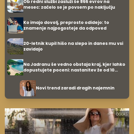
Ob redni službi zasluži še 866 evrov na
mesec: začelo se je povsem po naključju
Ko imajo dovolj, preprosto odidejo: to
znamenje najpogosteje da odpoved
20-letnik kupil hišo na slepo in danes mu vsi
zavidajo
Na Jadranu še vedno obstaja kraj, kjer lahko
dopustujete poceni: nastanitev že od 10
evrov, kosilo za pet evrov
Novi trend zaradi dragih najemnin
OGLAS