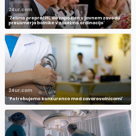
24ur.com
'Želimo preprečiti, da zaposlen v javnem zavodu
preusmerja bolnike v zasebno ordinacijo'
24ur.com
'Potrebujemo konkurenco med zavarovalnicami'