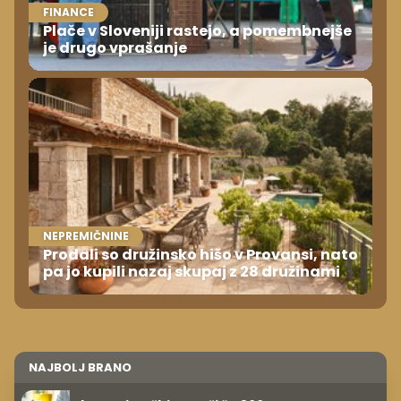
FINANCE
Plače v Sloveniji rastejo, a pomembnejše
je drugo vprašanje
NEPREMIČNINE
Prodali so družinsko hišo v Provansi, nato
pa jo kupili nazaj skupaj z 28 družinami
NAJBOLJ BRANO