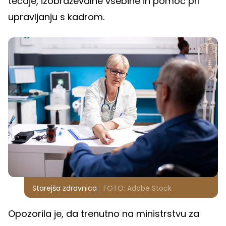
tečaje, izobraževalne vsebine in pomoč pri
upravljanju s kadrom.
Starejša zdravnica
FOTO: Adobe Stock
Opozorila je, da trenutno na ministrstvu za