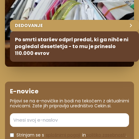
DEDOVANJE
Po smrti staršev odprl predal, ki ga nihče ni
pogledal desetletja - to mu je prineslo
110.000 evrov
E-novice
Prijavi se na e-novičke in bodi na tekočem z aktualnimi
novicami. Zate jih pripravlja uredništvo Cekin.si.
Strinjam se s
splošnimi pogoji
in
politiko zasebnosti
.