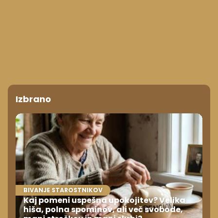
Izbrano
BIVANJE STAROSTNIKOV
Kaj pomeni uspešna upokojitev? Velika
hiša, polna spominov, ali več svobode,