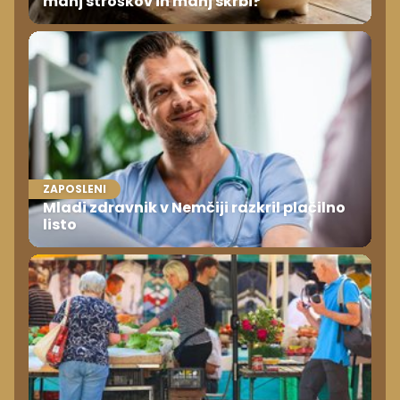
manj stroškov in manj skrbi?
ZAPOSLENI
Mladi zdravnik v Nemčiji razkril plačilno
listo