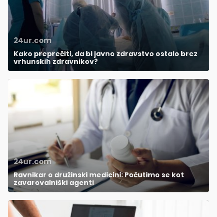
24ur.com
Kako preprečiti, da bi javno zdravstvo ostalo brez
vrhunskih zdravnikov?
24ur.com
Ravnikar o družinski medicini: Počutimo se kot
zavarovalniški agenti