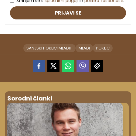
Strinjam se s
splošnimi pogoji
in
politiko zasebnosti
.
PRIJAVI SE
SANJSKI POKLICI MLADIH
MLADI
POKLIC
Sorodni članki