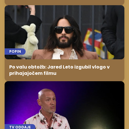
POPIN
Po valu obtožb: Jared Leto izgubil vlogo v
prihajajočem filmu
TV ODDAJE