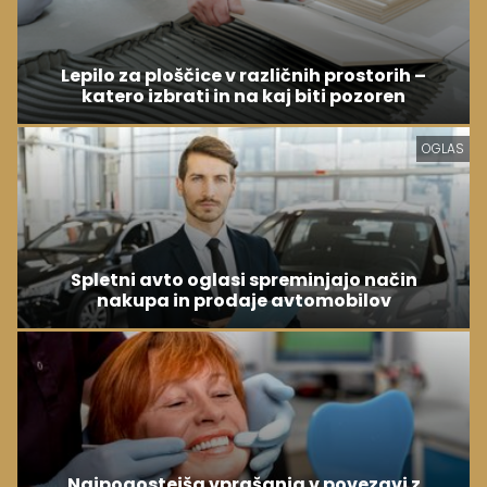
Lepilo za ploščice v različnih prostorih –
katero izbrati in na kaj biti pozoren
OGLAS
Spletni avto oglasi spreminjajo način
nakupa in prodaje avtomobilov
Najpogostejša vprašanja v povezavi z