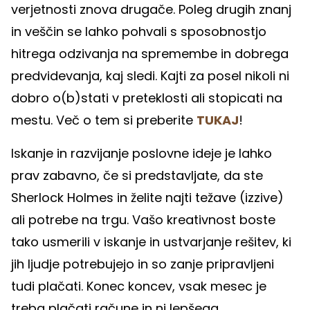
verjetnosti znova drugače. Poleg drugih znanj
in veščin se lahko pohvali s sposobnostjo
hitrega odzivanja na spremembe in dobrega
predvidevanja, kaj sledi. Kajti za posel nikoli ni
dobro o(b)stati v preteklosti ali stopicati na
mestu. Več o tem si preberite
TUKAJ
!
Iskanje in razvijanje poslovne ideje je lahko
prav zabavno, če si predstavljate, da ste
Sherlock Holmes in želite najti težave (izzive)
ali potrebe na trgu. Vašo kreativnost boste
tako usmerili v iskanje in ustvarjanje rešitev, ki
jih ljudje potrebujejo in so zanje pripravljeni
tudi plačati. Konec koncev, vsak mesec je
treba plačati račune in ni lepšega