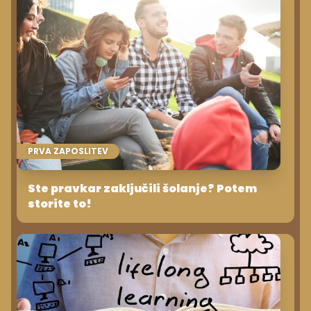
PRVA ZAPOSLITEV
Ste pravkar zaključili šolanje? Potem
storite to!