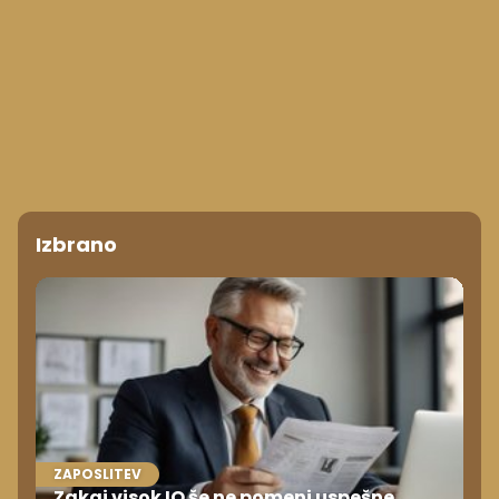
Izbrano
ZAPOSLITEV
Zakaj visok IQ še ne pomeni uspešne