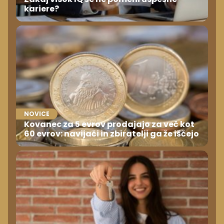
kariere?
NOVICE
Kovanec za 5 evrov prodajajo za več kot
60 evrov: navijači in zbiratelji ga že iščejo