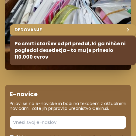
DEDOVANJE
Po smrti staršev odprl predal, ki ga nihče ni
pogledal desetletja - to mu je prineslo
110.000 evrov
E-novice
Prijavi se na e-novičke in bodi na tekočem z aktualnimi
novicami. Zate jih pripravlja uredništvo Cekin.si.