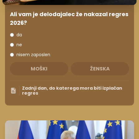
Ali vam je delodajalec že nakazal regres
2026?
da
ne
nisem zaposlen
MOŠKI
ŽENSKA
Zadnji dan, do katerega mora biti izplačan
regres