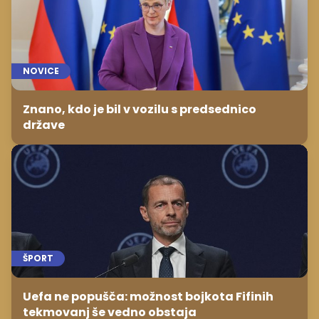
NOVICE
Znano, kdo je bil v vozilu s predsednico
države
ŠPORT
Uefa ne popušča: možnost bojkota Fifinih
tekmovanj še vedno obstaja