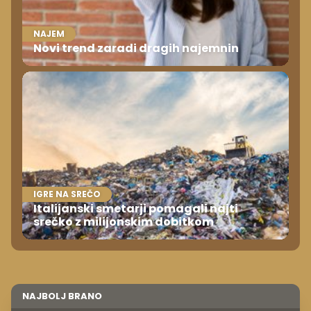
NAJEM
Novi trend zaradi dragih najemnin
IGRE NA SREČO
Italijanski smetarji pomagali najti
srečko z milijonskim dobitkom
NAJBOLJ BRANO