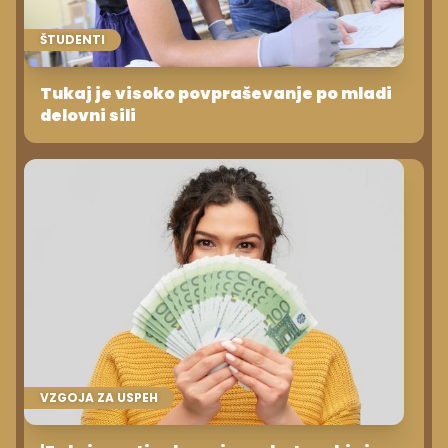
ŠTUDENTI
Tukaj je visoko povpraševanje po mladi
delovni sili
VZGOJA ZA USPEH