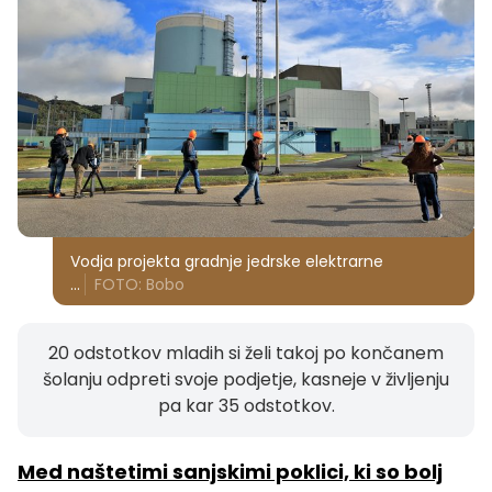
Vodja projekta gradnje jedrske elektrarne
...
FOTO: Bobo
20 odstotkov mladih si želi takoj po končanem
šolanju odpreti svoje podjetje, kasneje v življenju
pa kar 35 odstotkov.
Med naštetimi sanjskimi poklici, ki so bolj