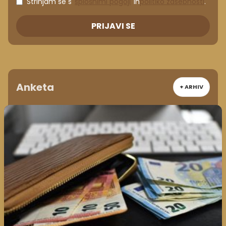
Strinjam se s
splošnimi pogoji
in
politiko zasebnosti
.
PRIJAVI SE
Anketa
+ ARHIV