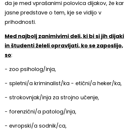
da je med vprašanimi polovica dijakov, že kar
jasne predstave o tem, kje se vidijo v
prihodnosti.
Med najbolj zanimivimi deli, ki bi si jih dijaki
in študenti želeli opravljati, ko se zaposlijo,
so
:
- zoo psiholog/inja,
- spletni/a kriminalist/ka - etični/a heker/ka,
- strokovnjak/inja za strojno učenje,
- forenzični/a patolog/inja,
- evropski/a sodnik/ca,