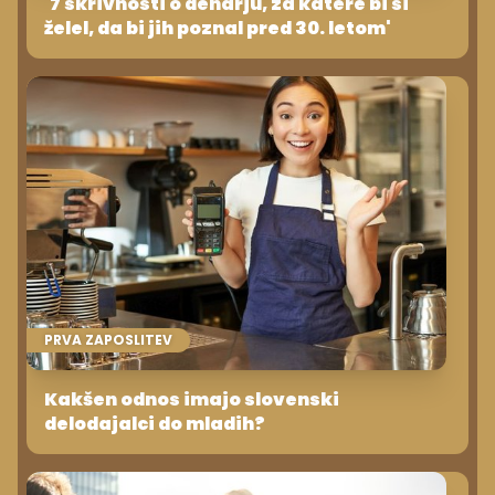
'7 skrivnosti o denarju, za katere bi si
želel, da bi jih poznal pred 30. letom'
PRVA ZAPOSLITEV
Kakšen odnos imajo slovenski
delodajalci do mladih?