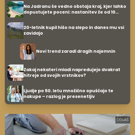
Na Jadranu še vedno obstaja kraj, kjer lahko
dopustujete poceni: nastanitev že od 10
evrov, kosilo za pet evrov
20-letnik kupil hišo na slepo in danes mu vsi
zavidajo
Novi trend zaradi dragih najemnin
Zakaj nekateri mladi napredujejo dvakrat
hitreje od svojih vrstnikov?
Ljudje po 50. letu množično opuščajo te
nakupe – razlog je presenetljiv
OGLAS