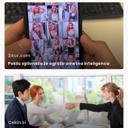
24ur.com
Poklic vplivneža že ogroža umetna inteligenca
Cekin.si