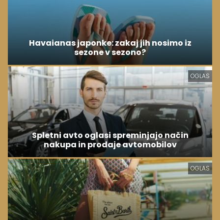
Havaianas japonke: zakaj jih nosimo iz
sezone v sezono?
OGLAS
Spletni avto oglasi spreminjajo način
nakupa in prodaje avtomobilov
OGLAS