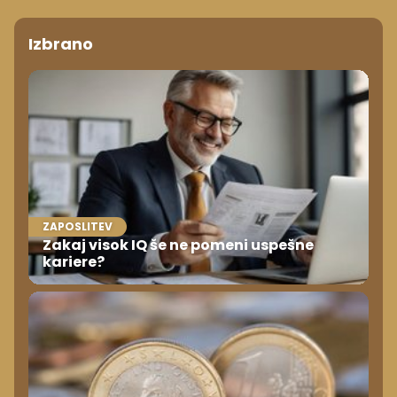
Izbrano
ZAPOSLITEV
Zakaj visok IQ še ne pomeni uspešne
kariere?