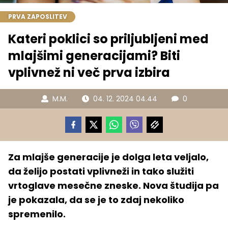
PRVA ZAPOSLITEV
Kateri poklici so priljubljeni med
mlajšimi generacijami? Biti
vplivnež ni več prva izbira
M.M.
04. 12. 2024 04.44
0
Za mlajše generacije je dolga leta veljalo,
da želijo postati vplivneži in tako služiti
vrtoglave mesečne zneske. Nova študija pa
je pokazala, da se je to zdaj nekoliko
spremenilo.