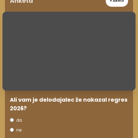
Anketa
+ ARHIV
Ali vam je delodajalec že nakazal regres
2026?
da
ne