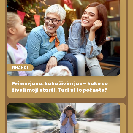
FINANCE
Primerjava: kako živim jaz – kako so
živeli moji starši. Tudi vi to počnete?