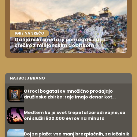
IGRE NA SREČO
Italijanski smetarji pomagali najti
srečko z milijonskim dobitkom
NAJBOLJ BRANO
Otroci bogatašev množično prodajajo
družinske zbirke: raje imajo denar kot
umetnine
Medtem ko je svet trepetal zaradi vojne, so
oni služili 600.000 evrov na minuto
Boj za plaže: vse manj brezplačnih, za ležalnik