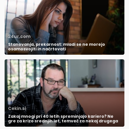
24ur.com
Stanovanja, prekarnost: mladi se ne morejo
osamosvojiti in načrtovati
Cekin.si
Zakaj mnogi pri 40 letih spreminjajo kariero? Ne
gre za krizo srednjih let, temveč za nekaj drugega