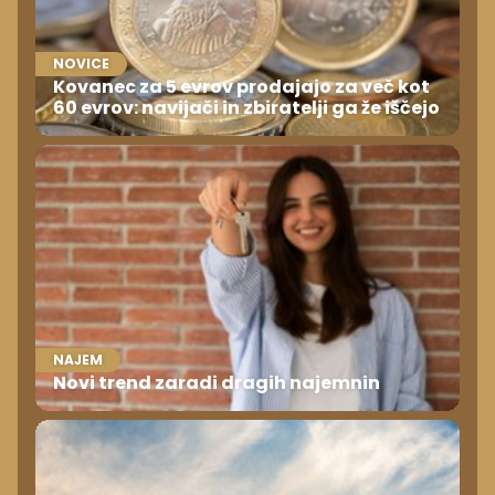
NOVICE
Kovanec za 5 evrov prodajajo za več kot
60 evrov: navijači in zbiratelji ga že iščejo
NAJEM
Novi trend zaradi dragih najemnin