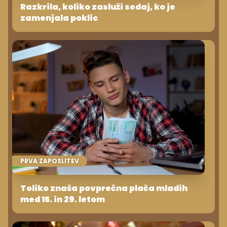
Razkrila, koliko zasluži sedaj, ko je
zamenjala poklic
PRVA ZAPOSLITEV
Toliko znaša povprečna plača mladih
med 15. in 29. letom