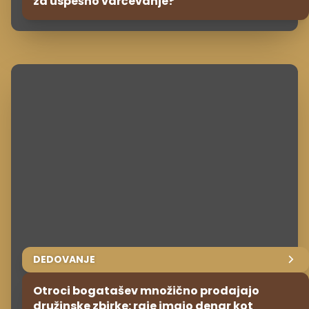
za uspešno varčevanje?
DEDOVANJE
Otroci bogatašev množično prodajajo
družinske zbirke: raje imajo denar kot