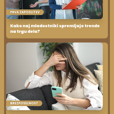
PRVA ZAPOSLITEV
Kako naj mladostniki spremljajo trende
na trgu dela?
BREZPOSELNOST