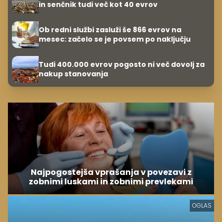
in senčnik tudi več kot 40 evrov
Ob redni službi zasluži še 866 evrov na
mesec: začelo se je povsem po naključju
Tudi 400.000 evrov pogosto ni več dovolj za
nakup stanovanja
Najpogostejša vprašanja v povezavi z
zobnimi luskami in zobnimi prevlekami
OGLAS