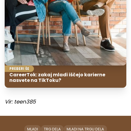
PREBERI ŠE
CareerTok: zakaj mladi iščejo karierne
nasvete na TikToku?
Vir: teen385
MLADI
TRG DELA
MLADI NA TRGU DELA