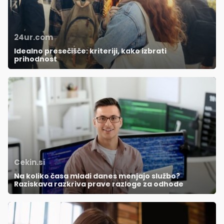
24ur.com
Idealno presečišče: kriteriji, kako izbrati
prihodnost
Cekin.si
Na koliko časa mladi danes menjajo službo?
Raziskava razkriva prave razloge za odhode