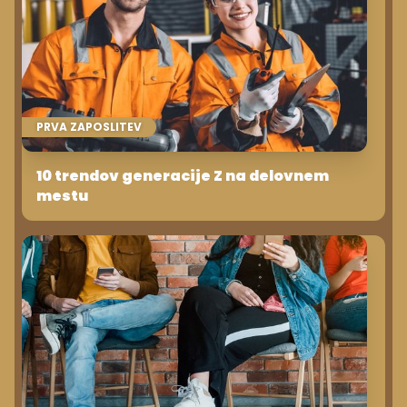
PRVA ZAPOSLITEV
10 trendov generacije Z na delovnem
mestu