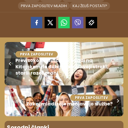
PRVA ZAPOSLITEV MLADIH
KAJ ŽELIŠ POSTATI?
PRVA ZAPOSLITEV
Previsoko kvalificirani mladi na
Kitajskem ne dobijo dela v svoji stroki,
starši razočarani
PRVA ZAPOSLITEV
Zakaj mladi raje menjavajo službe?
Sorodni članki