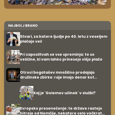
NAJBOLJ BRANO
Stvari, za katere ljudje po 40. letu z veseljem
plačajo več
Pri zaposlitvah se vse spreminja: to so
veščine, ki vam lahko prinesejo višjo plačo
Otroci bogatašev množično prodajajo
družinske zbirke: raje imajo denar kot
umetnine
Kaj je 'Golemov učinek' v službi?
Evropsko presenečenje: te države rastejo
hitreje od Nemčije, nekatere celo večkrat