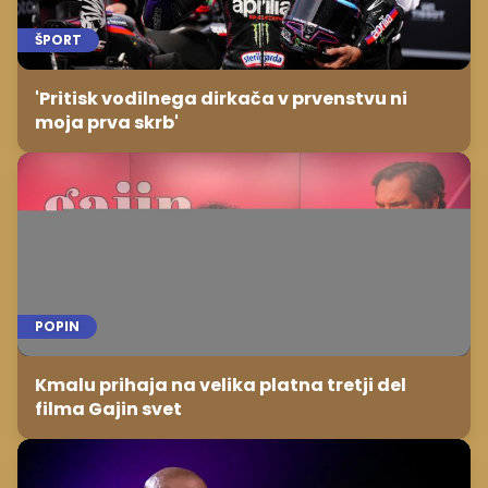
ŠPORT
'Pritisk vodilnega dirkača v prvenstvu ni
moja prva skrb'
POPIN
Kmalu prihaja na velika platna tretji del
filma Gajin svet