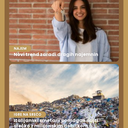
NAJEM
Novi trend zaradi dragih najemnin
IGRE NA SREČO
Italijanski smetarji pomagali najti
srečko z milijonskim dobitkom