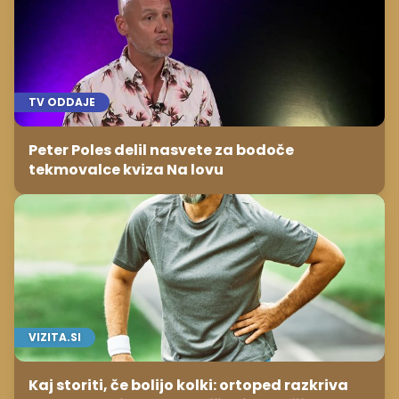
TV ODDAJE
Peter Poles delil nasvete za bodoče
tekmovalce kviza Na lovu
VIZITA.SI
Kaj storiti, če bolijo kolki: ortoped razkriva