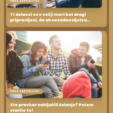
PRVA ZAPOSLITEV
Ti delavci so v večji meri kot drugi
pripravljeni, da ob nezadovoljstvu
podajo odpoved
PRVA ZAPOSLITEV
Ste pravkar zaključili šolanje? Potem
storite to!