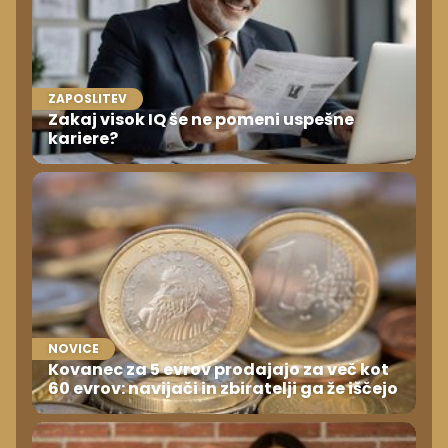
ZAPOSLITEV
Zakaj visok IQ še ne pomeni uspešne
kariere?
NOVICE
Kovanec za 5 evrov prodajajo za več kot
60 evrov: navijači in zbiratelji ga že iščejo