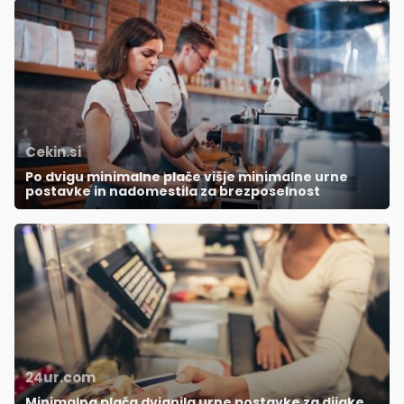
Cekin.si
Po dvigu minimalne plače višje minimalne urne
postavke in nadomestila za brezposelnost
24ur.com
Minimalna plača dvignila urne postavke za dijake,