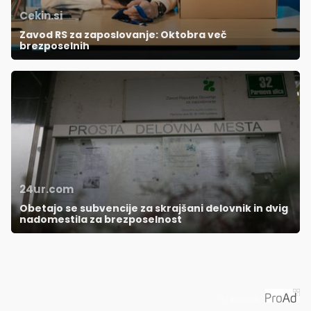
Cekin.si
Zavod RS za zaposlovanje: Oktobra več
brezposelnih
24ur.com
Obetajo se subvencije za skrajšani delovnik in dvig
nadomestila za brezposelnost
Priporoča