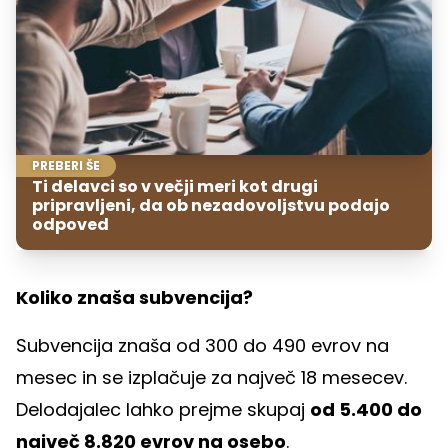
PREBERI ŠE
Ti delavci so v večji meri kot drugi
pripravljeni, da ob nezadovoljstvu podajo
odpoved
Koliko znaša subvencija?
Subvencija znaša od 300 do 490 evrov na
mesec in se izplačuje za največ 18 mesecev.
Delodajalec lahko prejme skupaj
od 5.400 do
največ 8.820 evrov na osebo
.