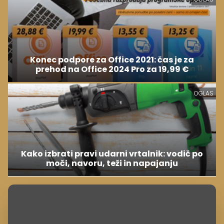
Konec podpore za Office 2021: čas je za
prehod na Office 2024 Pro za 19,99 €
OGLAS
Kako izbrati pravi udarni vrtalnik: vodič po
moči, navoru, teži in napajanju