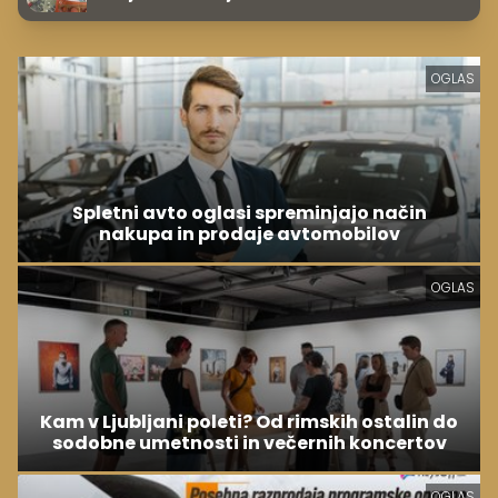
hitreje
OGLAS
Spletni avto oglasi spreminjajo način
nakupa in prodaje avtomobilov
OGLAS
Kam v Ljubljani poleti? Od rimskih ostalin do
sodobne umetnosti in večernih koncertov
OGLAS