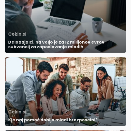
Cekin.si
Delodajalci, na voljo je za 12 milijonov evrov
subvencij za zaposlovanje mladih
Cekin.si
Kje naj pomoč dobijo mladi brezposelni?