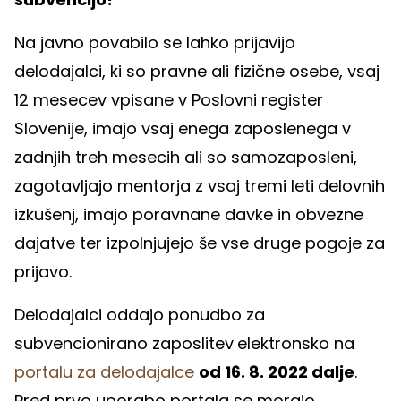
Na javno povabilo se lahko prijavijo
delodajalci, ki so pravne ali fizične osebe, vsaj
12 mesecev vpisane v Poslovni register
Slovenije, imajo vsaj enega zaposlenega v
zadnjih treh mesecih ali so samozaposleni,
zagotavljajo mentorja z vsaj tremi leti
delovnih
izkušenj, imajo poravnane davke in obvezne
dajatve ter izpolnjujejo še vse druge pogoje za
prijavo.
Delodajalci oddajo ponudbo za
subvencionirano zaposlitev
elektronsko na
portalu za delodajalce
od 16. 8. 2022 dalje
.
Pred prvo uporabo portala se morajo