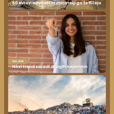
60 evrov: navijači in zbiratelji ga že iščejo
NAJEM
Novi trend zaradi dragih najemnin