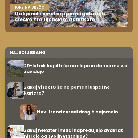
IGRE NA SREČO
Italijanski smetarji pomagali najti
srečko z milijonskim dobitkom
NAJBOLJ BRANO
20-letnik kupil hišo na slepo in danes mu vsi
zavidajo
Zakaj visok IQ še ne pomeni uspešne
kariere?
Novi trend zaradi dragih najemnin
Zakaj nekateri mladi napredujejo dvakrat
hitreje od svojih vrstnikov?