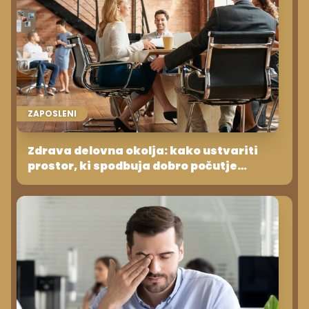
ZAPOSLENI
Zdrava delovna okolja: kako ustvariti
prostor, ki spodbuja dobro počutje
zaposlenih