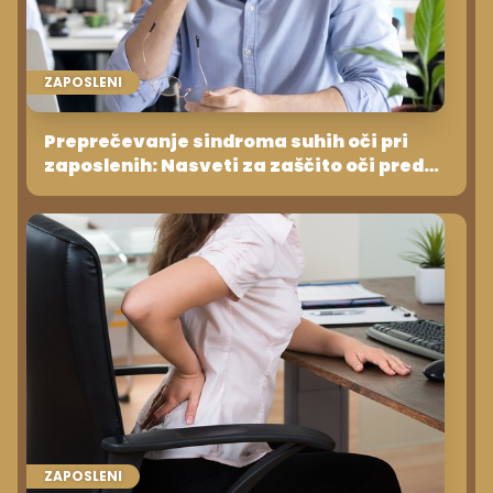
ZAPOSLENI
Preprečevanje sindroma suhih oči pri
zaposlenih: Nasveti za zaščito oči pred
izsušitvijo
ZAPOSLENI