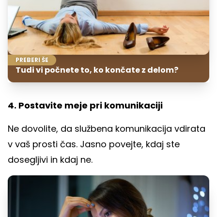
PREBERI ŠE
Tudi vi počnete to, ko končate z delom?
4. Postavite meje pri komunikaciji
Ne dovolite, da službena komunikacija vdirata
v vaš prosti čas. Jasno povejte, kdaj ste
dosegljivi in kdaj ne.