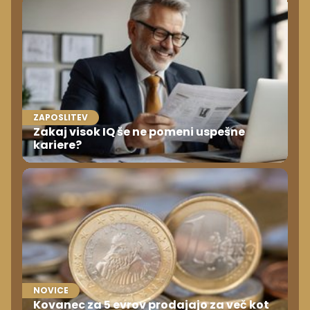
ZAPOSLITEV
Zakaj visok IQ še ne pomeni uspešne
kariere?
NOVICE
Kovanec za 5 evrov prodajajo za več kot