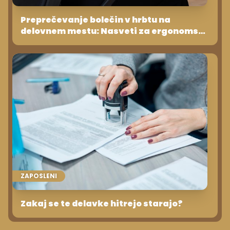
Preprečevanje bolečin v hrbtu na
delovnem mestu: Nasveti za ergonomsko
delovno okolje
ZAPOSLENI
Zakaj se te delavke hitrejo starajo?