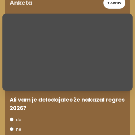
Anketa
+ ARHIV
Ali vam je delodajalec že nakazal regres
2026?
da
ne