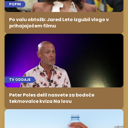
POPIN
Po valu obtožb: Jared Leto izgubil vlogo v
prihajajočem filmu
TV ODDAJE
Peter Poles delil nasvete za bodoče
tekmovalce kviza Na lovu