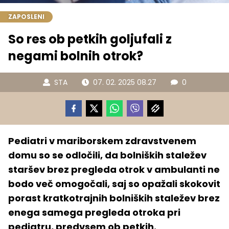
ZAPOSLENI
So res ob petkih goljufali z
negami bolnih otrok?
STA
07. 02. 2025 08.27
0
Pediatri v mariborskem zdravstvenem
domu so se odločili, da bolniških staležev
staršev brez pregleda otrok v ambulanti ne
bodo več omogočali, saj so opažali skokovit
porast kratkotrajnih bolniških staležev brez
enega samega pregleda otroka pri
pediatru, predvsem ob petkih.