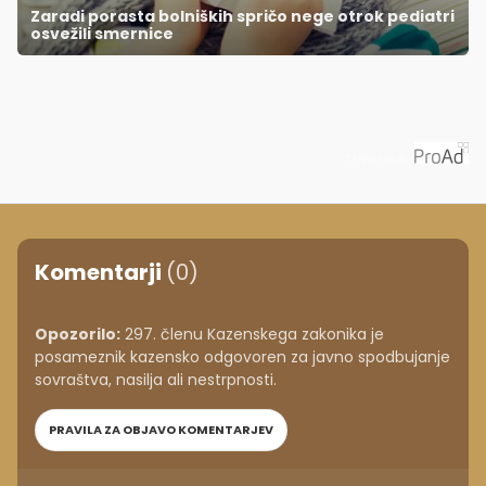
Zaradi porasta bolniških spričo nege otrok pediatri
osvežili smernice
Priporoča
Komentarji
(0)
Opozorilo:
297. členu Kazenskega zakonika je
posameznik kazensko odgovoren za javno spodbujanje
sovraštva, nasilja ali nestrpnosti.
PRAVILA ZA OBJAVO KOMENTARJEV