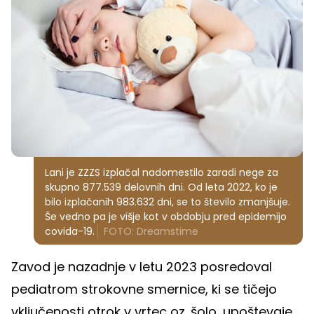
Lani je ZZZS izplačal nadomestilo zaradi nege za
skupno 877.539 delovnih dni. Od leta 2022, ko je
bilo izplačanih 983.632 dni, se to število zmanjšuje.
Še vedno pa je višje kot v obdobju pred epidemijo
covida-19.
FOTO: Dreamstime
Zavod je nazadnje v letu 2023 posredoval
pediatrom strokovne smernice, ki se tičejo
vključenosti otrok v vrtec oz. šolo, upoštevaje