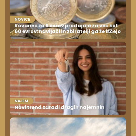
NOVICE
Kovanec za 5 evrov prodajajo za več kot
60 evrov: navijači in zbiratelji ga že iščejo
NAJEM
Novi trend zaradi dragih najemnin