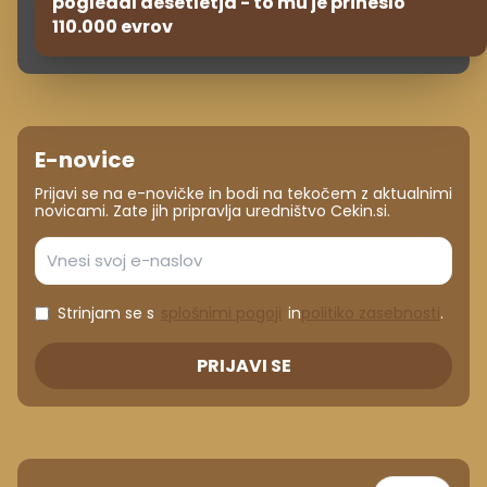
pogledal desetletja - to mu je prineslo
110.000 evrov
E-novice
Prijavi se na e-novičke in bodi na tekočem z aktualnimi
novicami. Zate jih pripravlja uredništvo Cekin.si.
Strinjam se s
splošnimi pogoji
in
politiko zasebnosti
.
PRIJAVI SE