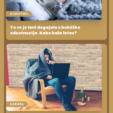
KORISTNO
To se je lani dogajalo z bolniško
odsotnostjo. Kako kaže letos?
KARIERA