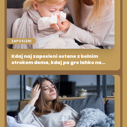
ZAPOSLENI
Kdaj naj zaposleni ostane z bolnim
otrokom doma, kdaj pa gre lahko na
delo?