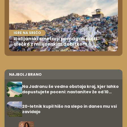
IGRE NA SREČO
Italijanski smetarji pomagali najti
srečko z milijonskim dobitkom
NAJBOLJ BRANO
Na Jadranu še vedno obstaja kraj, kjer lahko
dopustujete poceni: nastanitev že od 10
evrov, kosilo za pet evrov
20-letnik kupil hišo na slepo in danes mu vsi
zavidajo