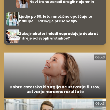
Novi trend zaradi dragih najemnin
Ljudje po 50. letu množično opuščajo te
nakupe – razlog je presenetljiv
Zakaj nekateri mladi napredujejo dvakrat
hitreje od svojih vrstnikov?
OGLAS
Dobra estetska kirurgija ne ustvarja filtrov,
ustvarja naravne rezultate
OGLAS