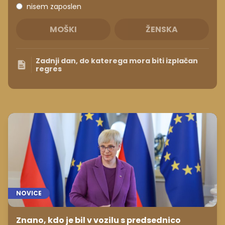
nisem zaposlen
MOŠKI
ŽENSKA
Zadnji dan, do katerega mora biti izplačan
regres
NOVICE
Znano, kdo je bil v vozilu s predsednico