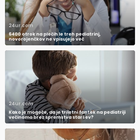
24ur.com
6400 otrok na plečih le treh pediatrinj,
novorojenčkov ne vpisujejo več
24ur.com
Kako je mogoče, da je triletni fantek na pediatriji
večinoma brez spremstva staršev?