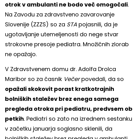
otrok v ambulanti ne bodo več omogočali
.
Na Zavodu za zdravstveno zavarovanje
Slovenije (ZZZS) so za
STA
pojasnili, da je
ugotavljanje utemeljenosti do nege stvar
strokovne presoje pediatra. Množičnih zlorab
ne opažajo.
V Zdravstvenem domu dr. Adolfa Drolca
Maribor so za časnik
Večer
povedali, da so
opažali skokovit porast kratkotrajnih
bolniških staležev brez enega samega
pregleda otroka pri pediatru, predvsem ob
petkih
. Pediatri so zato na izrednem sestanku
v začetku januarja soglasno sklenili, da
bolniških staležev brez pregleda v ambulanti