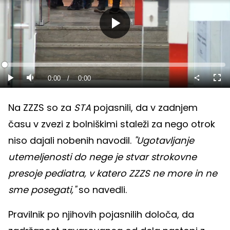
Predvajaj
Loaded
:
0%
Current
0:00
/
Duration
0:00
Predvajaj
Tiho
Celo
nači
Time
Na ZZZS so za
STA
pojasnili, da v zadnjem
času v zvezi z bolniškimi staleži za nego otrok
niso dajali nobenih navodil.
"Ugotavljanje
utemeljenosti do nege je stvar strokovne
presoje pediatra, v katero ZZZS ne more in ne
sme posegati,"
so navedli.
Pravilnik po njihovih pojasnilih določa, da