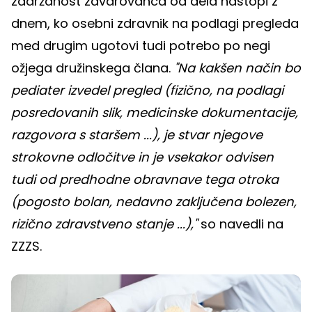
zadržanost zavarovanca od dela nastopi z
dnem, ko osebni zdravnik na podlagi pregleda
med drugim ugotovi tudi potrebo po negi
ožjega družinskega člana.
"Na kakšen način bo
pediater izvedel pregled (fizično, na podlagi
posredovanih slik, medicinske dokumentacije,
razgovora s staršem ...), je stvar njegove
strokovne odločitve in je vsekakor odvisen
tudi od predhodne obravnave tega otroka
(pogosto bolan, nedavno zaključena bolezen,
rizično zdravstveno stanje ...),"
so navedli na
ZZZS.