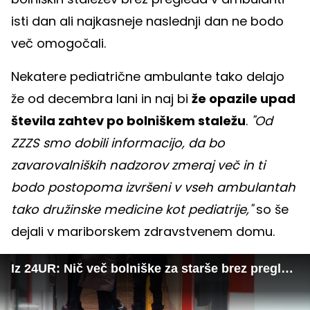
isti dan ali najkasneje naslednji dan ne bodo
več omogočali.
Nekatere pediatrične ambulante tako delajo
že od decembra lani in naj bi
že opazile upad
števila zahtev po bolniškem staležu
.
"Od
ZZZS smo dobili informacijo, da bo
zavarovalniških nadzorov zmeraj več in ti
bodo postopoma izvršeni v vseh ambulantah
tako družinske medicine kot pediatrije,"
so še
dejali v mariborskem zdravstvenem domu.
Iz 24UR: Nič več bolniške za starše brez pregleda otroka