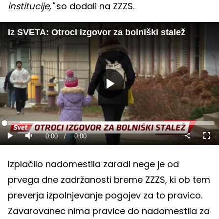
institucije,"
so dodali na ZZZS.
Iz SVETA: Otroci izgovor za bolniški stalež
Predvajaj
Loaded
:
0%
Current
0:00
/
Duration
0:00
Predvajaj
Tiho
Celo
nači
Time
Izplačilo nadomestila zaradi nege je od
prvega dne zadržanosti breme ZZZS, ki ob tem
preverja izpolnjevanje pogojev za to pravico.
Zavarovanec nima pravice do nadomestila za