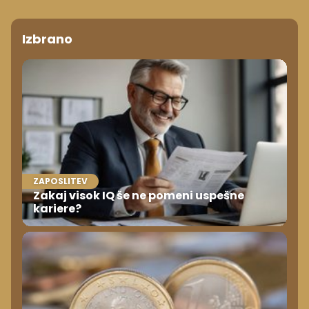
Izbrano
ZAPOSLITEV
Zakaj visok IQ še ne pomeni uspešne
kariere?