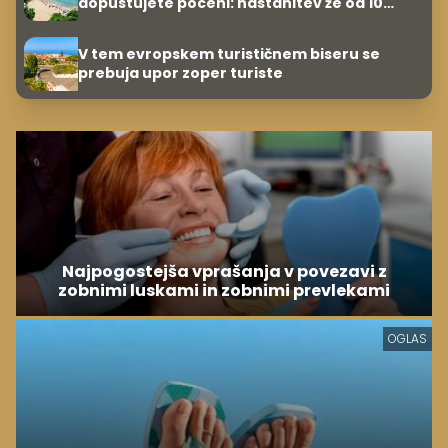
dopustujete poceni: nastanitev že od 10
evrov, kosilo za pet evrov
V tem evropskem turističnem biseru se
prebuja upor zoper turiste
Najpogostejša vprašanja v povezavi z
zobnimi luskami in zobnimi prevlekami
OGLAS