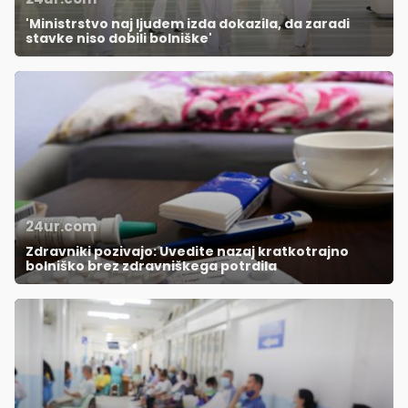
'Ministrstvo naj ljudem izda dokazila, da zaradi
stavke niso dobili bolniške'
24ur.com
Zdravniki pozivajo: Uvedite nazaj kratkotrajno
bolniško brez zdravniškega potrdila