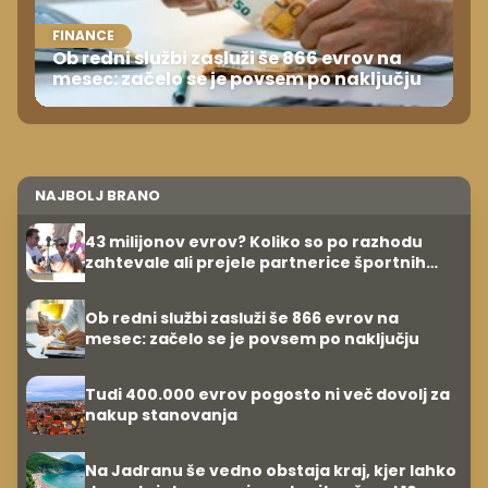
FINANCE
Ob redni službi zasluži še 866 evrov na
mesec: začelo se je povsem po naključju
NAJBOLJ BRANO
43 milijonov evrov? Koliko so po razhodu
zahtevale ali prejele partnerice športnih
zvezdnikov
Ob redni službi zasluži še 866 evrov na
mesec: začelo se je povsem po naključju
Tudi 400.000 evrov pogosto ni več dovolj za
nakup stanovanja
Na Jadranu še vedno obstaja kraj, kjer lahko