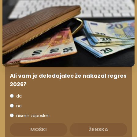
Ali vam je delodajalec že nakazal regres
2026?
da
ne
nisem zaposlen
MOŠKI
ŽENSKA