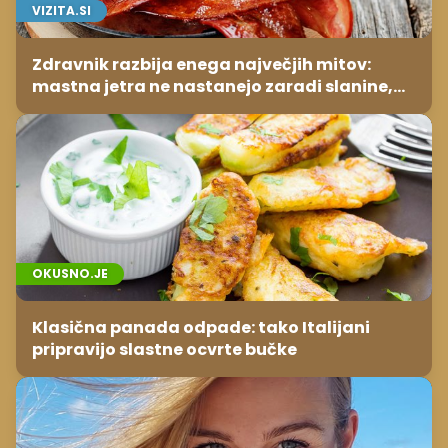
VIZITA.SI
Zdravnik razbija enega največjih mitov:
mastna jetra ne nastanejo zaradi slanine,
temveč zaradi živila, ki ga imamo vsi radi
OKUSNO.JE
Klasična panada odpade: tako Italijani
pripravijo slastne ocvrte bučke