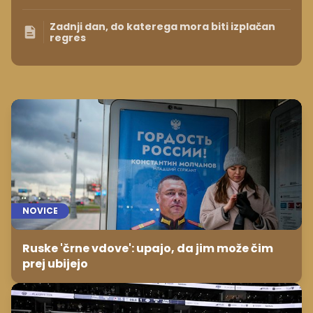
Zadnji dan, do katerega mora biti izplačan
regres
NOVICE
Ruske 'črne vdove': upajo, da jim može čim
prej ubijejo