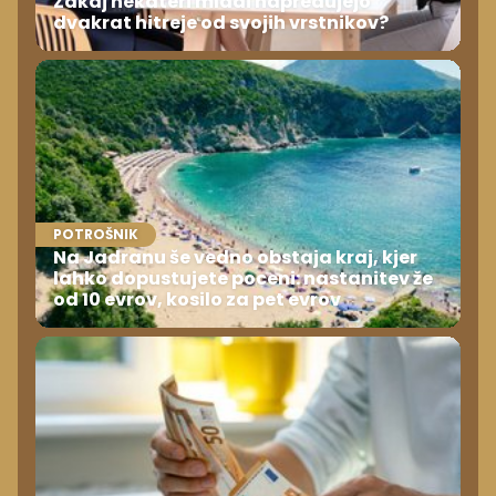
Zakaj nekateri mladi napredujejo
dvakrat hitreje od svojih vrstnikov?
POTROŠNIK
Na Jadranu še vedno obstaja kraj, kjer
lahko dopustujete poceni: nastanitev že
od 10 evrov, kosilo za pet evrov