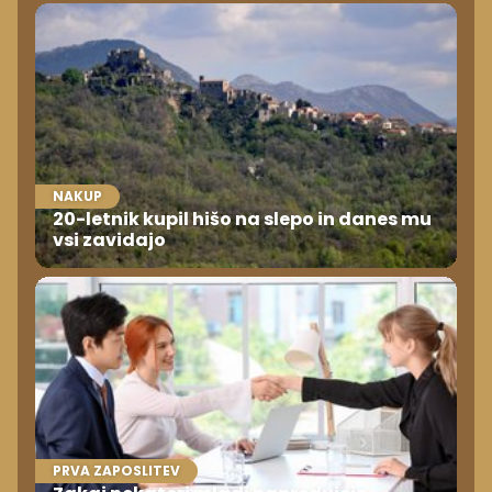
NAKUP
20-letnik kupil hišo na slepo in danes mu
vsi zavidajo
PRVA ZAPOSLITEV