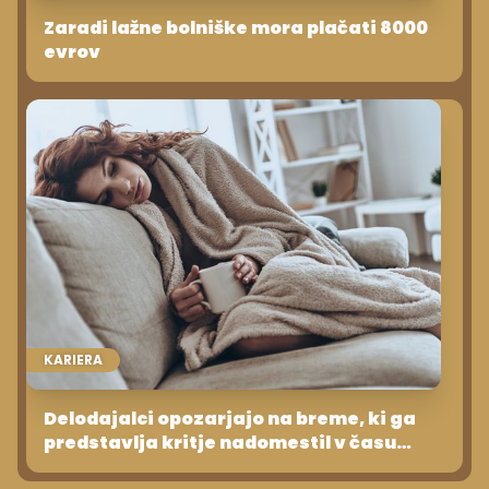
Zaradi lažne bolniške mora plačati 8000
evrov
KARIERA
Delodajalci opozarjajo na breme, ki ga
predstavlja kritje nadomestil v času
bolniškega staleža delavca