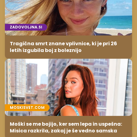
ZADOVOLJNA.SI
Tragična smrt znane vplivnice, ki je pri 26
letih izgubila boj z boleznijo
MOSKISVET.COM
Moški se me bojijo, ker sem lepa in uspešna:
Misica razkrila, zakaj je še vedno samska