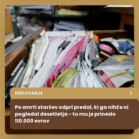
DEDOVANJE
Po smrti staršev odprl predal, ki ga nihče ni
pogledal desetletja - to mu je prineslo
110.000 evrov