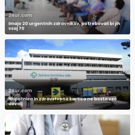
24ur.com
Imajo 20 urgentnih zdravnikov, potrebovali bi jih
vsaj 70
24ur.com
Napotnica in zdravstvena kartica ne bosta več
dovolj