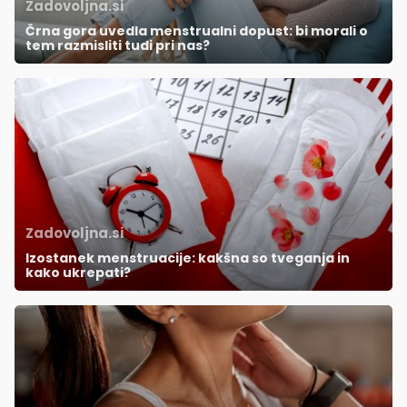
Zadovoljna.si
Črna gora uvedla menstrualni dopust: bi morali o
tem razmisliti tudi pri nas?
Zadovoljna.si
Izostanek menstruacije: kakšna so tveganja in
kako ukrepati?