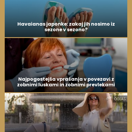
Havaianas japonke: zakaj jih nosimo iz
sezone v sezono?
Najpogostejša vprašanja v povezavi z
zobnimi luskami in zobnimi prevlekami
OGLAS