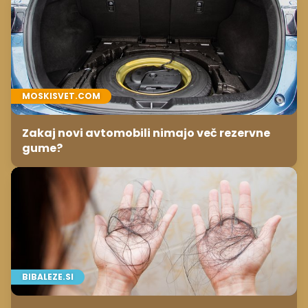
MOSKISVET.COM
Zakaj novi avtomobili nimajo več rezervne
gume?
BIBALEZE.SI