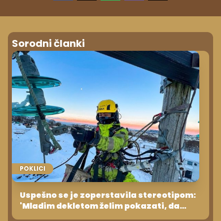
Sorodni članki
POKLICI
Uspešno se je zoperstavila stereotipom:
'Mladim dekletom želim pokazati, da
lahko počnejo, kar hočejo'