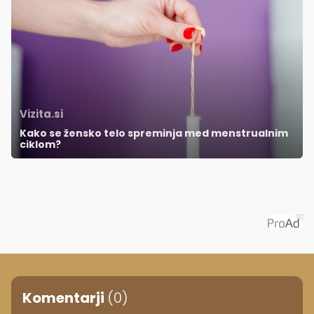
Vizita.si
Kako se žensko telo spreminja med menstrualnim
ciklom?
Priporoča
Komentarji
(0)