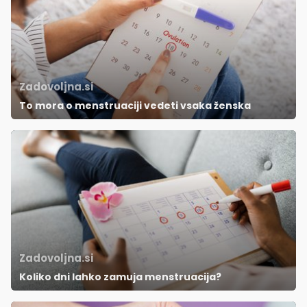
Zadovoljna.si
To mora o menstruaciji vedeti vsaka ženska
Zadovoljna.si
Koliko dni lahko zamuja menstruacija?