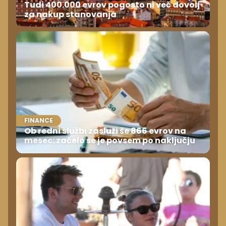
Tudi 400.000 evrov pogosto ni več dovolj
za nakup stanovanja
FINANCE
Ob redni službi zasluži še 866 evrov na
mesec: začelo se je povsem po naključju