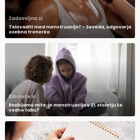
Zadovoljna.si
Telovaditi med menstruacijo? – Seveda, odgovarja
osebna trenerka
Bibaleze.si
Razbijamo mite: je menstruacija v 21. stoletju še
vedno tabu?