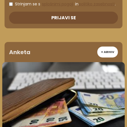
Strinjam se s
splošnimi pogoji
in
politiko zasebnosti
.
PRIJAVI SE
Anketa
+ ARHIV