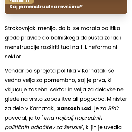
PREBERI ŠE
Kaj je menstrualna revščina?
Strokovnjaki menijo, da bi se morala politika
glede pravice do bolniškega dopusta zaradi
menstruacije razširiti tudi na t. i. neformalni
sektor.
Vendar pa sprejeta politika v Karnataki še
vedno velja za pomembno, saj je prva, ki
vključuje zasebni sektor in velja za delavke ne
glede na vrsto zaposlitve ali pogodbo. Minister
za delo v Karnataki,
Santosh Lad
, je za
BBC
povedal, je to "
ena najbolj naprednih
političnih odločitev za ženske
", ki jih je uvedla