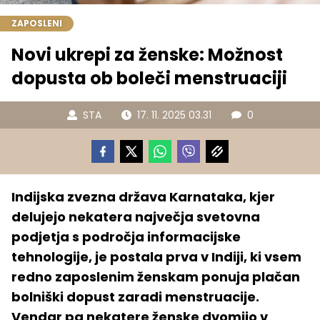
ZAPOSLENI
Novi ukrepi za ženske: Možnost
dopusta ob boleči menstruaciji
STA
17. 11. 2025 03.31
0
Indijska zvezna država Karnataka, kjer
delujejo nekatera največja svetovna
podjetja s področja informacijske
tehnologije, je postala prva v Indiji, ki vsem
redno zaposlenim ženskam ponuja plačan
bolniški dopust zaradi menstruacije.
Vendar pa nekatere ženske dvomijo v