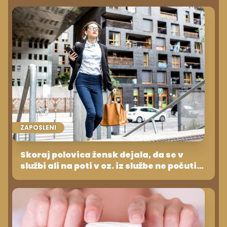
ZAPOSLENI
Skoraj polovica žensk dejala, da se v
službi ali na poti v oz. iz službe ne počuti
varno