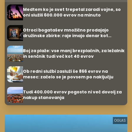
Medtem ko je svet trepetal zaradi vojne, so
oni služili 600.000 evrov na minuto
Otroci bogatašev množično prodajajo
družinske zbirke: raje imajo denar kot
umetnine
Boj za plaže: vse manj brezplačnih, za ležalnik
in senčnik tudi več kot 40 evrov
Ob redni službi zasluži še 866 evrov na
mesec: začelo se je povsem po naključju
Tudi 400.000 evrov pogosto ni več dovolj za
nakup stanovanja
OGLAS