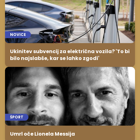
NOVICE
Ukinitev subvencij za električna vozila? 'To bi
bilo najslabše, kar se lahko zgodi'
ŠPORT
Umrl oče Lionela Messija