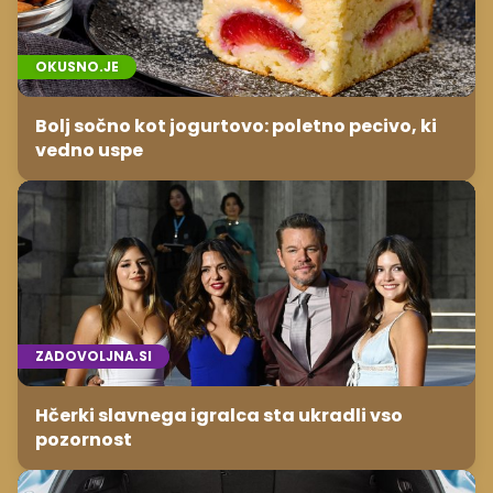
OKUSNO.JE
Bolj sočno kot jogurtovo: poletno pecivo, ki
vedno uspe
ZADOVOLJNA.SI
Hčerki slavnega igralca sta ukradli vso
pozornost