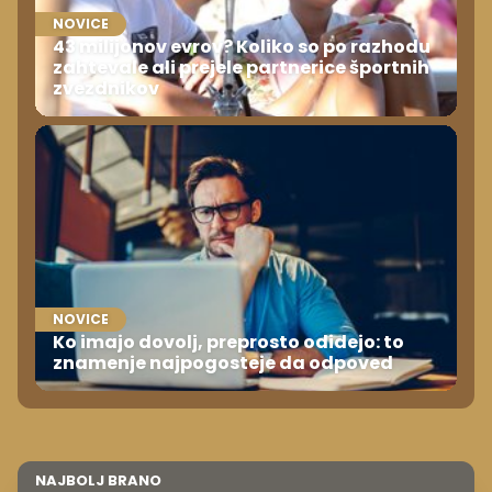
NOVICE
43 milijonov evrov? Koliko so po razhodu
zahtevale ali prejele partnerice športnih
zvezdnikov
NOVICE
Ko imajo dovolj, preprosto odidejo: to
znamenje najpogosteje da odpoved
NAJBOLJ BRANO