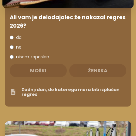
Ali vam je delodajalec že nakazal regres
2026?
da
ne
nisem zaposlen
MOŠKI
ŽENSKA
Zadnji dan, do katerega mora biti izplačan
regres