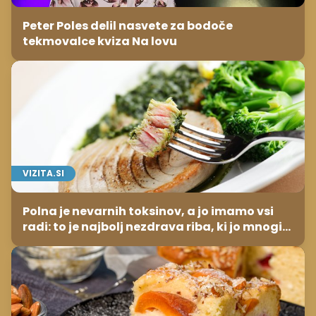
Peter Poles delil nasvete za bodoče
tekmovalce kviza Na lovu
VIZITA.SI
Polna je nevarnih toksinov, a jo imamo vsi
radi: to je najbolj nezdrava riba, ki jo mnogi
redno uživajo