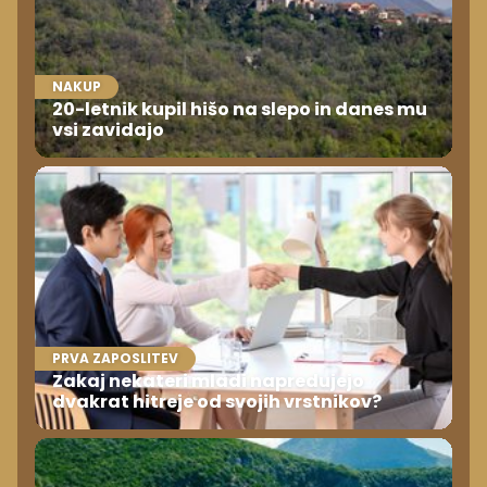
NAKUP
20-letnik kupil hišo na slepo in danes mu
vsi zavidajo
PRVA ZAPOSLITEV
Zakaj nekateri mladi napredujejo
dvakrat hitreje od svojih vrstnikov?