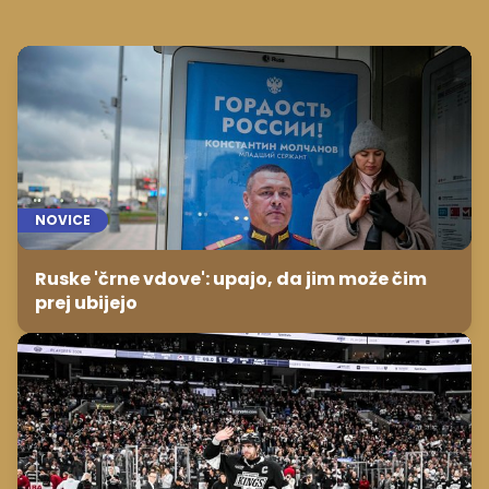
NOVICE
Ruske 'črne vdove': upajo, da jim može čim
prej ubijejo