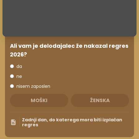
Ali vam je delodajalec že nakazal regres
2026?
da
ne
nisem zaposlen
MOŠKI
ŽENSKA
Zadnji dan, do katerega mora biti izplačan
regres