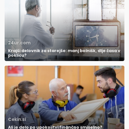
24ur.com
Krajši delovnik za starejše: manj bolnišk, dlje časa v
poklicu?
Cekin.si
Ali je delo po upokojitvi finančno smiselno?