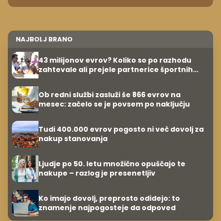
NAJBOLJ BRANO
43 milijonov evrov? Koliko so po razhodu
zahtevale ali prejele partnerice športnih
zvezdnikov
Ob redni službi zasluži še 866 evrov na
mesec: začelo se je povsem po naključju
Tudi 400.000 evrov pogosto ni več dovolj za
nakup stanovanja
Ljudje po 50. letu množično opuščajo te
nakupe – razlog je presenetljiv
Ko imajo dovolj, preprosto odidejo: to
znamenje najpogosteje da odpoved