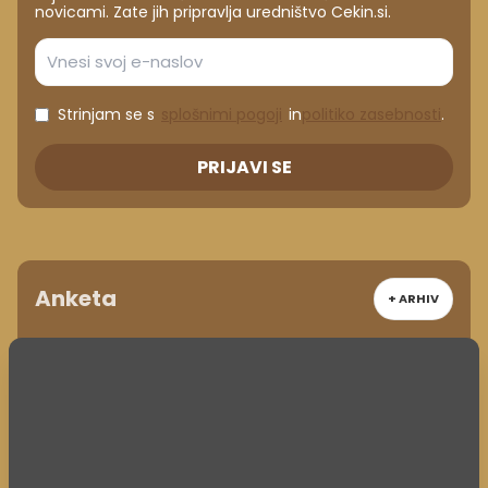
novicami. Zate jih pripravlja uredništvo Cekin.si.
Strinjam se s
splošnimi pogoji
in
politiko zasebnosti
.
PRIJAVI SE
Anketa
+ ARHIV