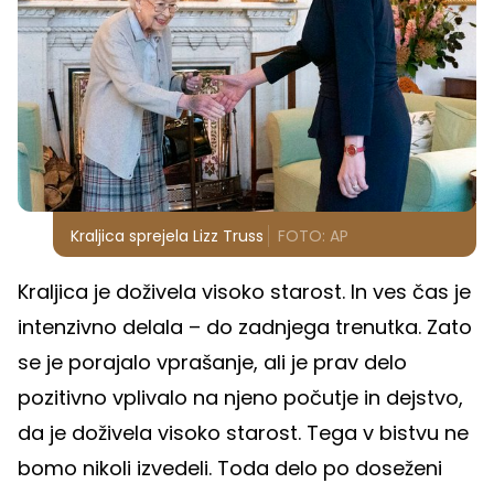
Kraljica sprejela Lizz Truss
FOTO: AP
Kraljica je doživela visoko starost. In ves čas je
intenzivno delala – do zadnjega trenutka. Zato
se je porajalo vprašanje, ali je prav delo
pozitivno vplivalo na njeno počutje in dejstvo,
da je doživela visoko starost. Tega v bistvu ne
bomo nikoli izvedeli. Toda delo po doseženi