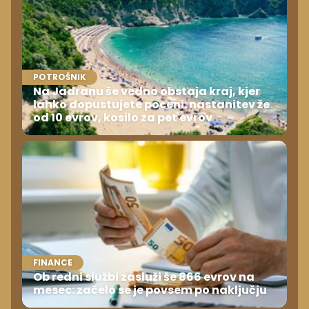
POTROŠNIK
Na Jadranu še vedno obstaja kraj, kjer
lahko dopustujete poceni: nastanitev že
od 10 evrov, kosilo za pet evrov
FINANCE
Ob redni službi zasluži še 866 evrov na
mesec: začelo se je povsem po naključju