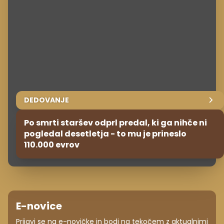
DEDOVANJE
Po smrti staršev odprl predal, ki ga nihče ni
pogledal desetletja - to mu je prineslo
110.000 evrov
E-novice
Prijavi se na e-novičke in bodi na tekočem z aktualnimi