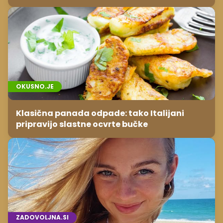
temveč zaradi živila, ki ga imamo vsi radi
OKUSNO.JE
Klasična panada odpade: tako Italijani
pripravijo slastne ocvrte bučke
ZADOVOLJNA.SI