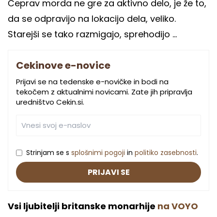
Čeprav morda ne gre za aktivno delo, je že to,
da se odpravijo na lokacijo dela, veliko.
Starejši se tako razmigajo, sprehodijo ...
Cekinove e-novice
Prijavi se na tedenske e-novičke in bodi na
tekočem z aktualnimi novicami. Zate jih pripravlja
uredništvo Cekin.si.
Strinjam se s
splošnimi pogoji
in
politiko zasebnosti
.
PRIJAVI SE
Vsi ljubitelji britanske monarhije
na VOYO