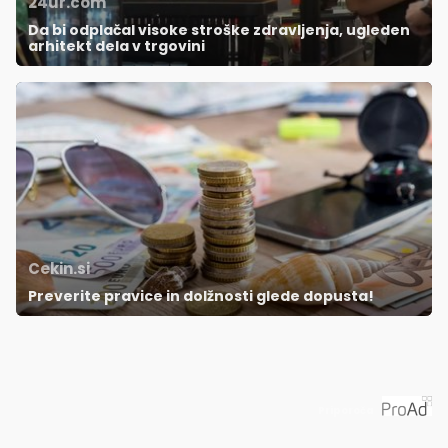
24ur.com
Da bi odplačal visoke stroške zdravljenja, ugleden
arhitekt dela v trgovini
Cekin.si
Preverite pravice in dolžnosti glede dopusta!
Priporoča