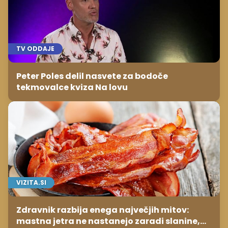
TV ODDAJE
Peter Poles delil nasvete za bodoče
tekmovalce kviza Na lovu
VIZITA.SI
Zdravnik razbija enega največjih mitov:
mastna jetra ne nastanejo zaradi slanine,