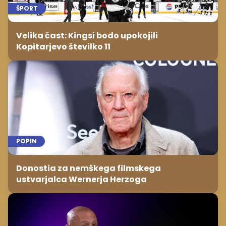
ŠPORT
Velika čast: Kingsi bodo upokojili
Kopitarjevo številko 11
POPIN
Donostia za nemškega filmskega
ustvarjalca Wernerja Herzoga