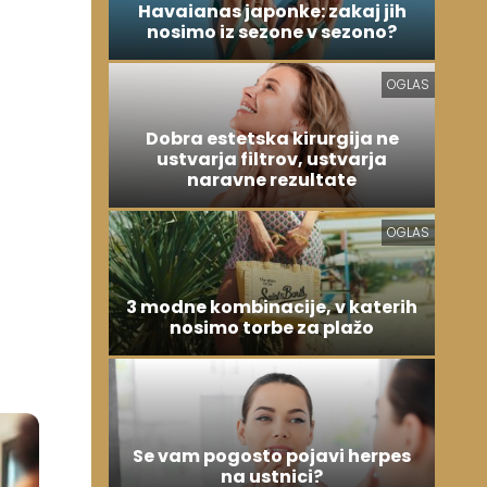
Havaianas japonke: zakaj jih
nosimo iz sezone v sezono?
OGLAS
Dobra estetska kirurgija ne
ustvarja filtrov, ustvarja
naravne rezultate
OGLAS
3 modne kombinacije, v katerih
nosimo torbe za plažo
Se vam pogosto pojavi herpes
na ustnici?