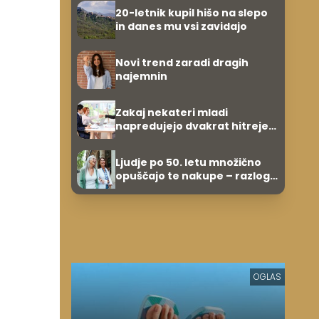
evrov, kosilo za pet evrov
20-letnik kupil hišo na slepo
in danes mu vsi zavidajo
Novi trend zaradi dragih
najemnin
Zakaj nekateri mladi
napredujejo dvakrat hitreje
od svojih vrstnikov?
Ljudje po 50. letu množično
opuščajo te nakupe – razlog
je presenetljiv
OGLAS