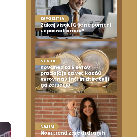
ZAPOSLITEV
Zakaj visok IQ še ne pomeni
uspešne kariere?
NOVICE
Kovanec za 5 evrov
prodajajo za več kot 60
evrov: navijači in zbiratelji
ga že iščejo
NAJEM
Novi trend zaradi dragih