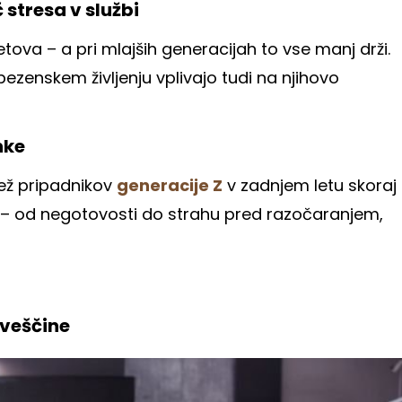
stresa v službi
vetova – a pri mlajših generacijah to vse manj drži.
ezenskem življenju vplivajo tudi na njihovo
nke
lež pripadnikov
generacije Z
v zadnjem letu skoraj
ni – od negotovosti do strahu pred razočaranjem,
veščine