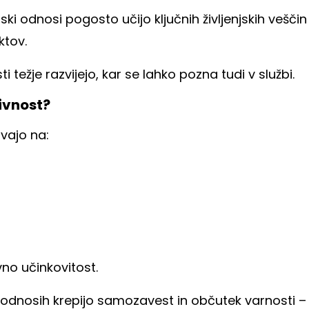
ki odnosi pogosto učijo ključnih življenjskih veščin
ktov.
 težje razvijejo, kar se lahko pozna tudi v službi.
ivnost?
ivajo na:
no učinkovitost.
 v odnosih krepijo samozavest in občutek varnosti –