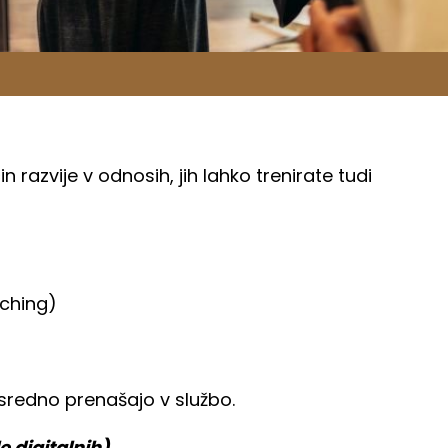
 razvije v odnosih, jih lahko trenirate tudi
aching)
sredno prenašajo v službo.
e digitalnih)