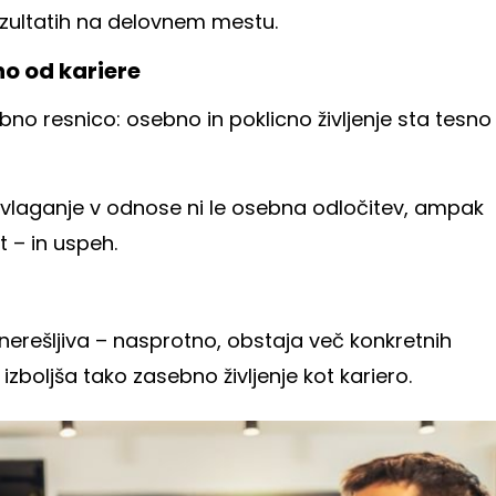
rezultatih na delovnem mestu.
no od kariere
o resnico: osebno in poklicno življenje sta tesno
a vlaganje v odnose ni le osebna odločitev, ampak
 – in uspeh.
 nerešljiva – nasprotno, obstaja več konkretnih
izboljša tako zasebno življenje kot kariero.