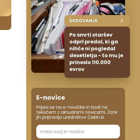
DEDOVANJE
Po smrti staršev
odprl predal, ki ga
nihče ni pogledal
desetletja - to mu je
prineslo 110.000
evrov
E-novice
Prijavi se na e-novičke in bodi na
tekočem z aktualnimi novicami. Zate
jih pripravlja uredništvo Cekin.si.