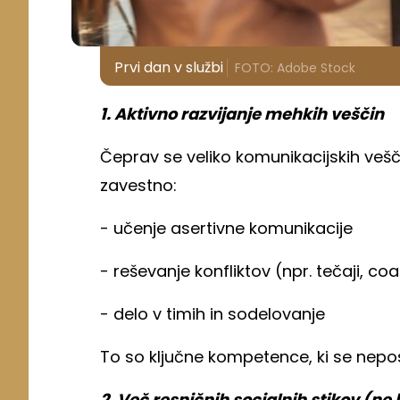
Prvi dan v službi
FOTO: Adobe Stock
1. Aktivno razvijanje mehkih veščin
Čeprav se veliko komunikacijskih veščin
zavestno:
- učenje asertivne komunikacije
- reševanje konfliktov (npr. tečaji, co
- delo v timih in sodelovanje
To so ključne kompetence, ki se nepo
2. Več resničnih socialnih stikov (ne l