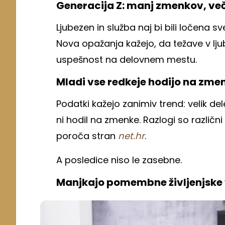
Generacija Z: manj zmenkov, več 
Ljubezen in služba naj bi bili ločena s
Nova opažanja kažejo, da težave v ljub
uspešnost na delovnem mestu.
Mladi vse redkeje hodijo na zme
Podatki kažejo zanimiv trend: velik de
ni hodil na zmenke. Razlogi so različ
poroča stran
net.hr
.
A posledice niso le zasebne.
Manjkajo pomembne življenjske 