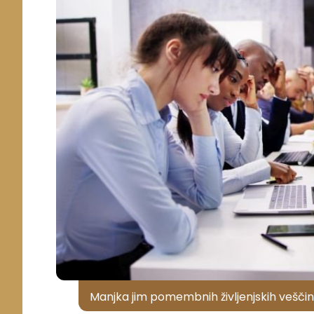
Manjka jim pomembnih življenjskih veščin