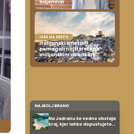
najemnin
IGRE NA SREČO
Italijanski smetarji
pomagali najti srečko z
milijonskim dobitkom
NAJBOLJ BRANO
Na Jadranu še vedno obstaja
kraj, kjer lahko dopustujete
poceni: nastanitev že od 10