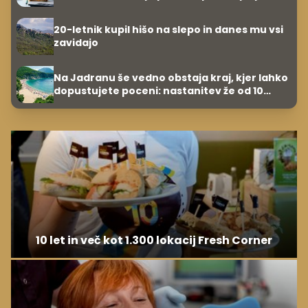
20-letnik kupil hišo na slepo in danes mu vsi
zavidajo
Na Jadranu še vedno obstaja kraj, kjer lahko
dopustujete poceni: nastanitev že od 10
evrov, kosilo za pet evrov
10 let in več kot 1.300 lokacij Fresh Corner