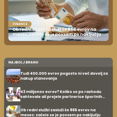
FINANCE
Ob redni službi zasluži še 866 evrov na
mesec: začelo se je povsem po naključju
NAJBOLJ BRANO
Tudi 400.000 evrov pogosto ni več dovolj za
nakup stanovanja
43 milijonov evrov? Koliko so po razhodu
zahtevale ali prejele partnerice športnih
zvezdnikov
Ob redni službi zasluži še 866 evrov na
mesec: začelo se je povsem po naključju