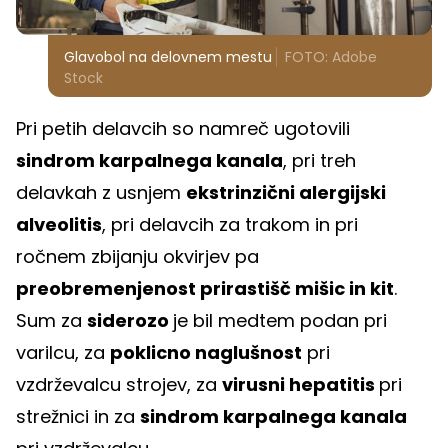
Glavobol na delovnem mestu
FOTO: Adobe
Stock
Pri petih delavcih so namreč ugotovili
sindrom karpalnega kanala
, pri treh
delavkah z usnjem
ekstrinzični alergijski
alveolitis
, pri delavcih za trakom in pri
ročnem zbijanju okvirjev pa
preobremenjenost prirastišč mišic in kit
.
Sum za
siderozo
je bil medtem podan pri
varilcu, za
poklicno naglušnost
pri
vzdrževalcu strojev, za
virusni hepatitis
pri
strežnici in za
sindrom karpalnega kanala