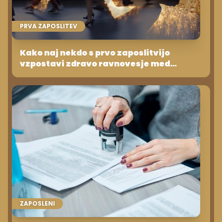
PRVA ZAPOSLITEV
Kako naj nekdo s prvo zaposlitvijo
vzpostavi zdravo ravnovesje med
zasebnim in službenim življenjem
ZAPOSLENI