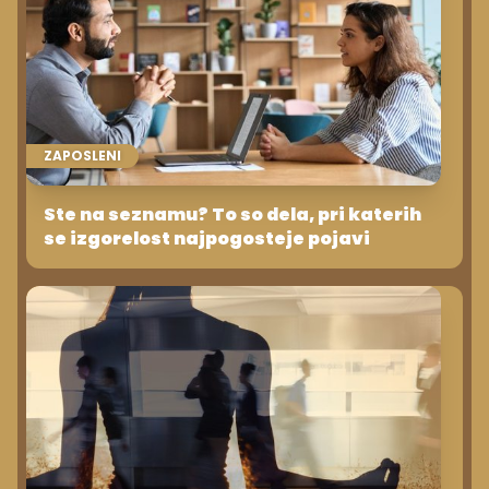
ZAPOSLENI
Ste na seznamu? To so dela, pri katerih
se izgorelost najpogosteje pojavi