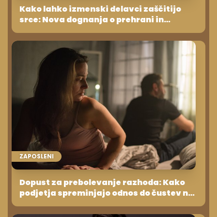
Kako lahko izmenski delavci zaščitijo
srce: Nova dognanja o prehrani in
zdravju
ZAPOSLENI
Dopust za prebolevanje razhoda: Kako
podjetja spreminjajo odnos do čustev na
delovnem mestu?