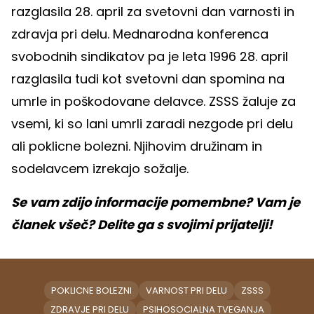
razglasila 28. april za svetovni dan varnosti in
zdravja pri delu. Mednarodna konferenca
svobodnih sindikatov pa je leta 1996 28. april
razglasila tudi kot svetovni dan spomina na
umrle in poškodovane delavce. ZSSS žaluje za
vsemi, ki so lani umrli zaradi nezgode pri delu
ali poklicne bolezni. Njihovim družinam in
sodelavcem izrekajo sožalje.
Se vam zdijo informacije pomembne? Vam je
članek všeč? Delite ga s svojimi prijatelji!
POKLICNE BOLEZNI
VARNOST PRI DELU
ZSSS
ZDRAVJE PRI DELU
PSIHOSOCIALNA TVEGANJA