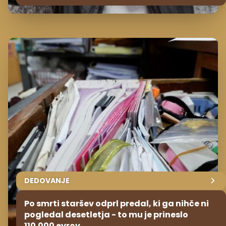
DEDOVANJE
Po smrti staršev odprl predal, ki ga nihče ni
pogledal desetletja - to mu je prineslo
110.000 evrov