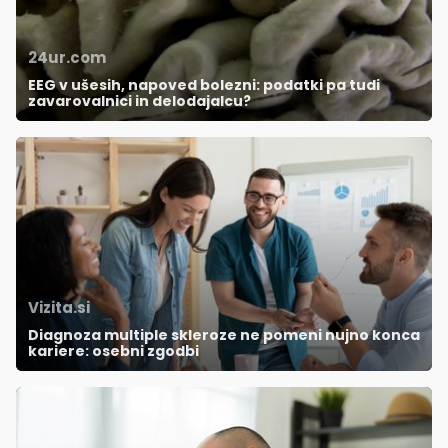
24ur.com
EEG v ušesih, napoved bolezni: podatki pa tudi
zavarovalnici in delodajalcu?
Vizita.si
Diagnoza multiple skleroze ne pomeni nujno konca
kariere: osebni zgodbi