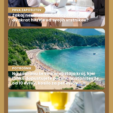
PRVA ZAPOSLITEV
Zakaj nekateri mladi napredujejo
dvakrat hitreje od svojih vrstnikov?
POTROŠNIK
Na Jadranu še vedno obstaja kraj, kjer
lahko dopustujete poceni: nastanitev že
od 10 evrov, kosilo za pet evrov