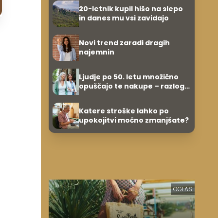
evrov, kosilo za pet evrov
20-letnik kupil hišo na slepo
in danes mu vsi zavidajo
Novi trend zaradi dragih
najemnin
Ljudje po 50. letu množično
opuščajo te nakupe – razlog
je presenetljiv
Katere stroške lahko po
upokojitvi močno zmanjšate?
OGLAS