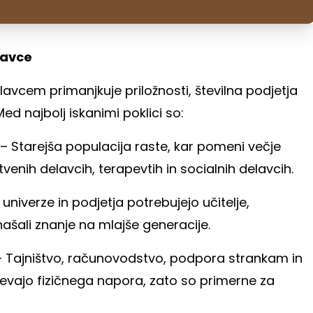
elavce
avcem primanjkuje priložnosti, številna podjetja
ed najbolj iskanimi poklici so:
– Starejša populacija raste, kar pomeni večje
enih delavcih, terapevtih in socialnih delavcih.
 univerze in podjetja potrebujejo učitelje,
našali znanje na mlajše generacije.
 Tajništvo, računovodstvo, podpora strankam in
evajo fizičnega napora, zato so primerne za