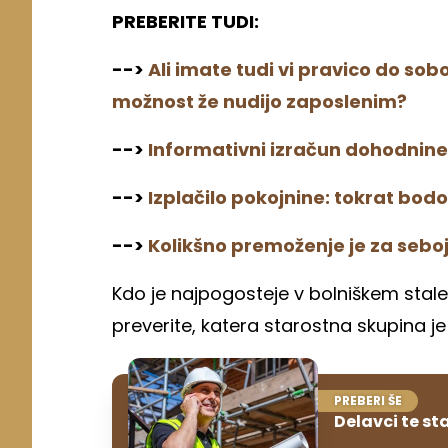
PREBERITE TUDI:
-->
Ali imate tudi vi pravico do so
možnost že nudijo zaposlenim?
-->
Informativni izračun dohodnine 
-->
Izplačilo pokojnine: tokrat bod
-->
Kolikšno premoženje je za sebo
Kdo je najpogosteje v bolniškem stale
preverite, katera starostna skupina j
PREBERI ŠE
Delavci te st