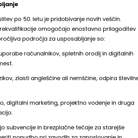
ljanje
litev po 50. letu je pridobivanje novih veščin.
 prekvalifikacije omogočajo enostavno prilagoditev
očljiva področja za usposabljanje so:
orabe računalnikov, spletnih orodij in digitalnih
mest.
ikov, zlasti angleščine ali nemščine, odpira številn
 digitalni marketing, projektno vodenje in druga
cijo.
jo subvencije in brezplačne tečaje za starejše
veriti ponudbo pri zavodih za zaposlovanje in