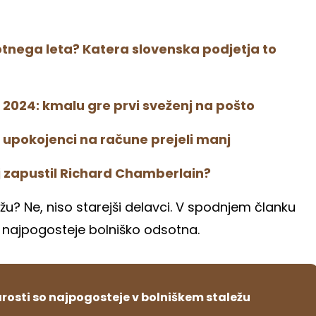
botnega leta? Katera slovenska podjetja to
2024: kmalu gre prvi sveženj na pošto
o upokojenci na račune prejeli manj
j zapustil Richard Chamberlain?
žu? Ne, niso starejši delavci. V spodnjem članku
e najpogosteje bolniško odsotna.
arosti so najpogosteje v bolniškem staležu