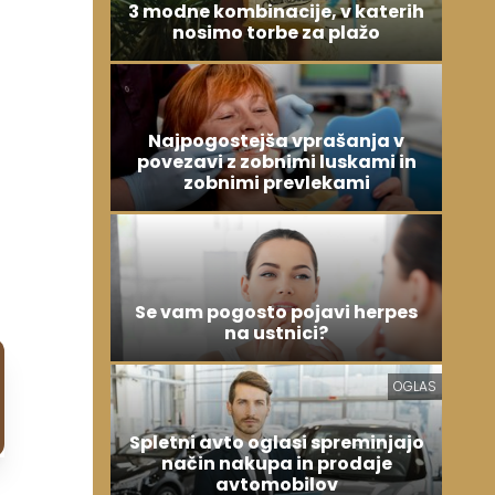
3 modne kombinacije, v katerih
nosimo torbe za plažo
i
Najpogostejša vprašanja v
povezavi z zobnimi luskami in
zobnimi prevlekami
Se vam pogosto pojavi herpes
na ustnici?
OGLAS
Spletni avto oglasi spreminjajo
način nakupa in prodaje
avtomobilov