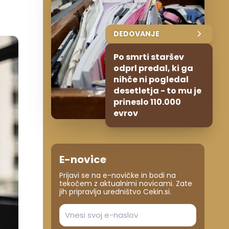
DEDOVANJE
Po smrti staršev
odprl predal, ki ga
nihče ni pogledal
desetletja - to mu je
prineslo 110.000
evrov
E-novice
Prijavi se na e-novičke in bodi na
tekočem z aktualnimi novicami. Zate
jih pripravlja uredništvo Cekin.si.