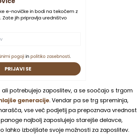
ovice
ske e-novičke in bodi na tekočem z
 Zate jih pripravlja uredništvo
šnimi pogoji
in
politiko zasebnosti
.
PRIJAVI SE
jo ali potrebujejo zaposlitev, a se soočajo s trgom
lajše generacije
. Vendar pa se trg spreminja,
narašča, vse več podjetij pa prepoznava vrednost
e panoge najbolj zaposlujejo starejše delavce,
ko lahko izboljšate svoje možnosti za zaposlitev.