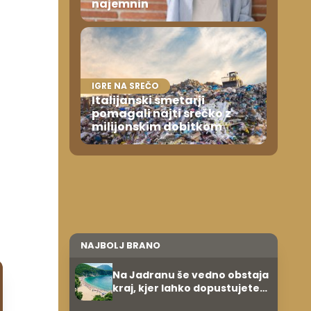
najemnin
IGRE NA SREČO
Italijanski smetarji
pomagali najti srečko z
milijonskim dobitkom
NAJBOLJ BRANO
Na Jadranu še vedno obstaja
kraj, kjer lahko dopustujete
poceni: nastanitev že od 10