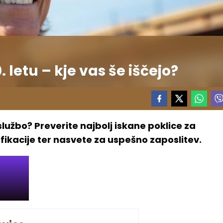
. letu – kje vas še iščejo?
 službo? Preverite najbolj iskane poklice za
fikacije ter nasvete za uspešno zaposlitev.