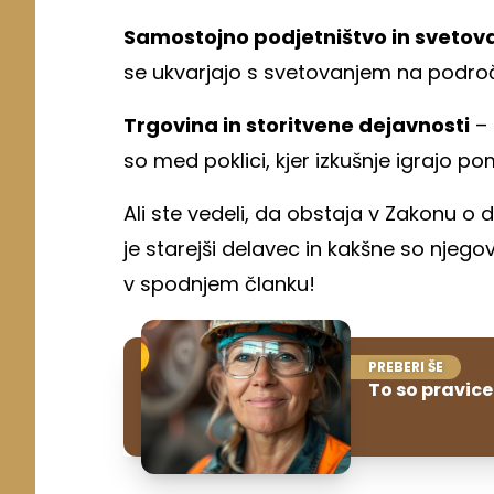
Samostojno podjetništvo in svetov
se ukvarjajo s svetovanjem na področj
Trgovina in storitvene dejavnosti
– 
so med poklici, kjer izkušnje igrajo 
Ali ste vedeli, da obstaja v Zakonu o 
je starejši delavec in kakšne so njego
v spodnjem članku!
PREBERI ŠE
To so pravice