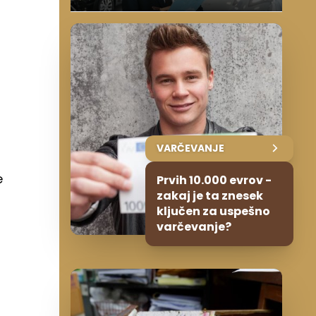
VARČEVANJE
e
Prvih 10.000 evrov -
zakaj je ta znesek
ključen za uspešno
varčevanje?