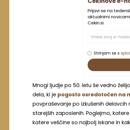
Cekinove e-n
Prijavi se na teden
aktualnimi novicami.
Cekin.si.
Strinjam se s
splo
Mnogi ljudje po 50. letu še vedno želi
dela, ki je
pogosto osredotočen na m
povpraševanje po izkušenih delavcih 
starejših zaposlenih. Poglejmo, kater
katere veščine so najbolj iskane in ka