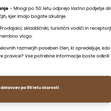
anje
– Mnogi po 50. letu odprejo lastno podjetje ali
ih, kjer imajo bogate izkušnje.
Prodajalci, skladiščniki, turistični vodiči in receptorj
pomembno vlogo.
delovnih razmerjih poseben člen, ki opredeljuje, kdo
ve pravice? Vse potrebne informacije boste odkrili
 delavcev po 55 letu starosti