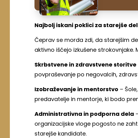
Najbolj iskani poklici za starejše d
Čeprav se morda zdi, da starejšim del
aktivno iščejo izkušene strokovnjake. M
Skrbstvene in zdravstvene storitve
povpraševanje po negovalcih, zdravstv
Izobraževanje in mentorstvo
– Šole,
predavatelje in mentorje, ki bodo pre
Administrativna in podporna dela
–
organizacijske vloge pogosto ne zaht
starejše kandidate.