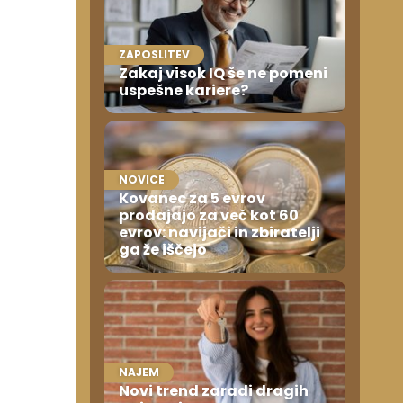
ZAPOSLITEV
Zakaj visok IQ še ne pomeni
uspešne kariere?
NOVICE
Kovanec za 5 evrov
prodajajo za več kot 60
evrov: navijači in zbiratelji
ga že iščejo
NAJEM
Novi trend zaradi dragih