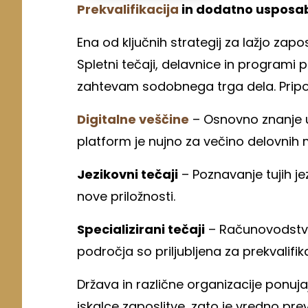
Prekvalifikacija
in dodatno usposab
Ena od ključnih strategij za lažjo zapos
Spletni tečaji, delavnice in programi
zahtevam sodobnega trga dela. Pripor
Digitalne veščine
– Osnovno znanje up
platform je nujno za večino delovnih 
Jezikovni tečaji
– Poznavanje tujih jez
nove priložnosti.
Specializirani tečaji
– Računovodstvo,
področja so priljubljena za prekvalifika
Država in različne organizacije ponuja
iskalce zaposlitve, zato je vredno pre