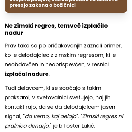
presojo zakona o božičnici
Ne zimski regres, temveč izplačilo
nadur
Prav tako so po pričakovanjih zaznali primer,
ko je delodajalec z zimskim regresom, ki je
neobdavčen in neoprispevčen, v resnici
izplačal nadure
.
Tudi delavcem, ki se soočajo s takimi
praksami, v svetovalnici svetujejo, naj jih
kontaktirajo, da se da delodajalcem jasen
signal, "
da vemo, kaj delajo
". "
Zimski regres ni
pralnica denarja
," je bil oster Lukić.