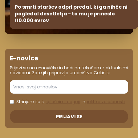
Po smrti staršev odprl predal, ki ga nihče ni
pogledal desetletja - to mu je prineslo
110.000 evrov
E-novice
Prijavi se na e-novičke in bodi na tekočem z aktualnimi
novicami. Zate jih pripravlja uredništvo Cekin.si.
Strinjam se s
splošnimi pogoji
in
politiko zasebnosti
.
PRIJAVI SE