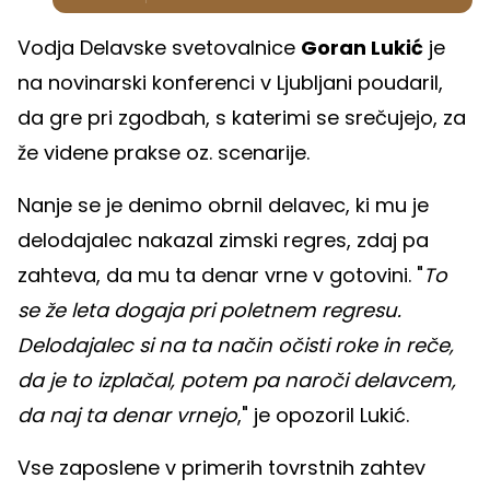
Vodja Delavske svetovalnice
Goran Lukić
je
na novinarski konferenci v Ljubljani poudaril,
da gre pri zgodbah, s katerimi se srečujejo, za
že videne prakse oz. scenarije.
Nanje se je denimo obrnil delavec, ki mu je
delodajalec nakazal zimski regres, zdaj pa
zahteva, da mu ta denar vrne v gotovini. "
To
se že leta dogaja pri poletnem regresu.
Delodajalec si na ta način očisti roke in reče,
da je to izplačal, potem pa naroči delavcem,
da naj ta denar vrnejo
," je opozoril Lukić.
Vse zaposlene v primerih tovrstnih zahtev