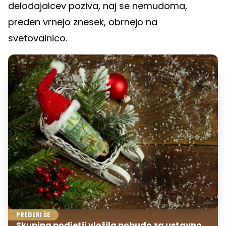
delodajalcev poziva, naj se nemudoma,
preden vrnejo znesek, obrnejo na
svetovalnico.
PREBERI ŠE
Skupina podjetij vložila pobudo za ustavno