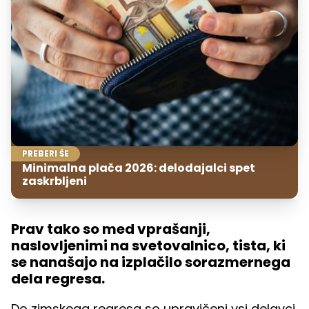
PREBERI ŠE
Minimalna plača 2026: delodajalci spet
zaskrbljeni
Prav tako so med vprašanji,
naslovljenimi na svetovalnico, tista, ki
se nanašajo na izplačilo sorazmernega
dela regresa.
Do zimskega regresa so upravičeni vsi delavci,