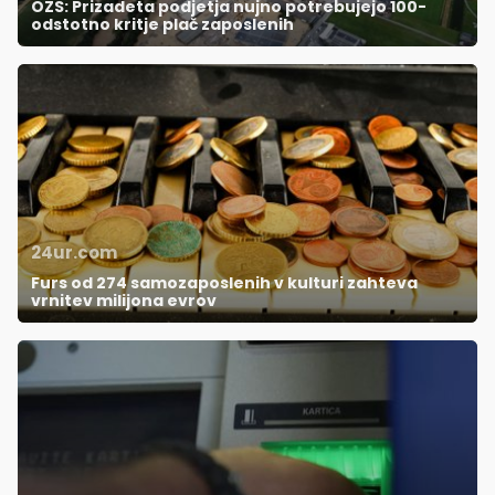
OZS: Prizadeta podjetja nujno potrebujejo 100-
odstotno kritje plač zaposlenih
24ur.com
Furs od 274 samozaposlenih v kulturi zahteva
vrnitev milijona evrov