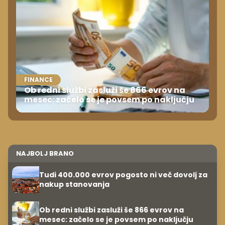
FINANCE
Ob redni službi zasluži še 866 evrov na
mesec: začelo se je povsem po naključju
NAJBOLJ BRANO
Tudi 400.000 evrov pogosto ni več dovolj za
nakup stanovanja
Ob redni službi zasluži še 866 evrov na
mesec: začelo se je povsem po naključju