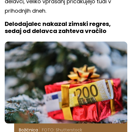
delavci, veliko vprašanj pričakujejo tudi v
prihodnjih dneh.
Delodajalec nakazal zimski regres,
sedaj od delavca zahteva vračilo
Božičnica
FOTO: Shutterstock