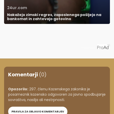
24ur.com
Nakažejo zimski regres, zaposlenega pošljejo na
bankomat in zahtevajo gotovino
Priporoča
Komentarji
(0)
Opozorilo:
297. členu Kazenskega zakonika je
posameznik kazensko odgovoren za javno spodbujanje
sovraštva, nasilja ali nestrpnosti.
PRAVILA ZA OBJAVO KOMENTARJEV