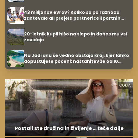
43 milijonov evrov? Koliko so po razhodu
zahtevale ali prejele partnerice športnih
zvezdnikov
20-letnik kupil hišo na slepo in danes mu vsi
zavidajo
Na Jadranu še vedno obstaja kraj, kjer lahko
dopustujete poceni: nastanitev že od 10
evrov, kosilo za pet evrov
OGLAS
Postali ste družina in življenje ... teče dalje