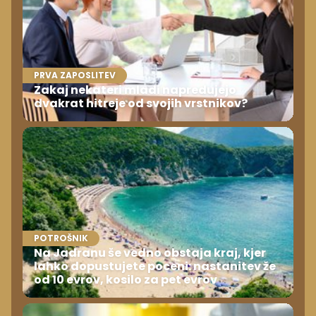
PRVA ZAPOSLITEV
Zakaj nekateri mladi napredujejo
dvakrat hitreje od svojih vrstnikov?
POTROŠNIK
Na Jadranu še vedno obstaja kraj, kjer
lahko dopustujete poceni: nastanitev že
od 10 evrov, kosilo za pet evrov