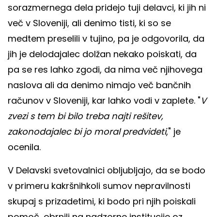
sorazmernega dela pridejo tuji delavci, ki jih ni
več v Sloveniji, ali denimo tisti, ki so se
medtem preselili v tujino, pa je odgovorila, da
jih je delodajalec dolžan nekako poiskati, da
pa se res lahko zgodi, da nima več njihovega
naslova ali da denimo nimajo več bančnih
računov v Sloveniji, kar lahko vodi v zaplete. "
V
zvezi s tem bi bilo treba najti rešitev,
zakonodajalec bi jo moral predvideti
," je
ocenila.
V Delavski svetovalnici obljubljajo, da se bodo
v primeru kakršnihkoli sumov nepravilnosti
skupaj s prizadetimi, ki bodo pri njih poiskali
pomoč, obrnili na nadzorne institucije oz.