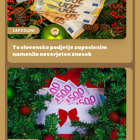
ZAPOSLENI
To slovensko podjetje zaposlenim
namenilo neverjeten znesek