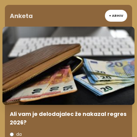
Anketa
+ ARHIV
Ali vam je delodajalec že nakazal regres
2026?
da