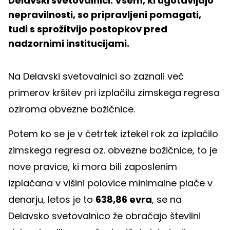
Delavski svetovalnici. Vsem, ki ugotavljajo
nepravilnosti, so pripravljeni pomagati,
tudi s sprožitvijo postopkov pred
nadzornimi institucijami.
Na Delavski svetovalnici so zaznali več
primerov kršitev pri izplačilu zimskega regresa
oziroma obvezne božičnice.
Potem ko se je v četrtek iztekel rok za izplačilo
zimskega regresa oz. obvezne božičnice, to je
nove pravice, ki mora bili zaposlenim
izplačana v višini polovice minimalne plače v
denarju, letos je to
638,86 evra
, se na
Delavsko svetovalnico že obračajo številni