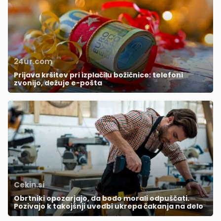
24ur.com
Prijava kršitev pri izplačilu božičnice: telefoni
zvonijo, dežuje e-pošta
Cekin.si
Obrtniki opozarjajo, da bodo morali odpuščati.
Pozivajo k takojšnji uvedbi ukrepa čakanja na delo