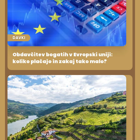
DAVKI
Obdavčitev bogatih v Evropski uniji:
koliko plačajo in zakaj tako malo?