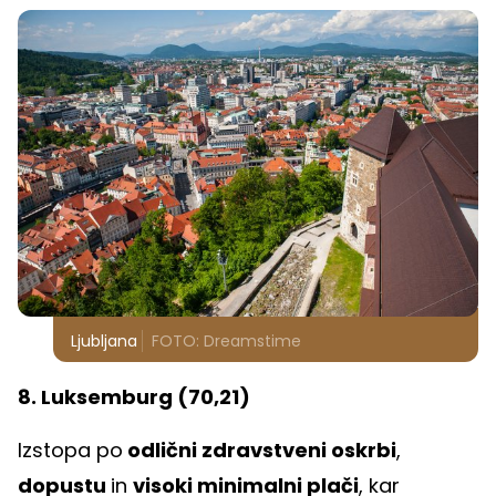
Ljubljana
FOTO: Dreamstime
8. Luksemburg (70,21)
Izstopa po
odlični zdravstveni oskrbi
,
dopustu
in
visoki minimalni plači
, kar