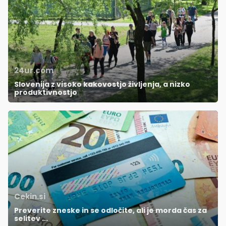
24ur.com
Slovenija z visoko kakovostjo življenja, a nizko
produktivnostjo
Cekin.si
Preverite zneske in se odločite, ali je morda čas za
selitev ...