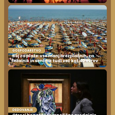
GOSPODARSTVO
Boj za plaže: vse manj brezplačnih, za
ležalnik in senčnik tudi več kot 40 evrov
DEDOVANJE