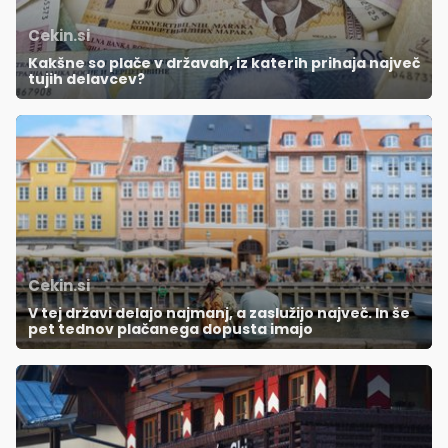
Cekin.si
Kakšne so plače v državah, iz katerih prihaja največ
tujih delavcev?
Cekin.si
V tej državi delajo najmanj, a zaslužijo največ. In še
pet tednov plačanega dopusta imajo