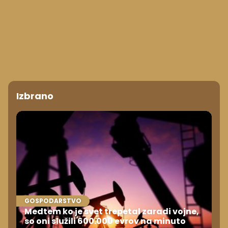
Izbrano
GOSPODARSTVO
Medtem ko je svet trepetal zaradi vojne,
so oni služili 600.000 evrov na minuto