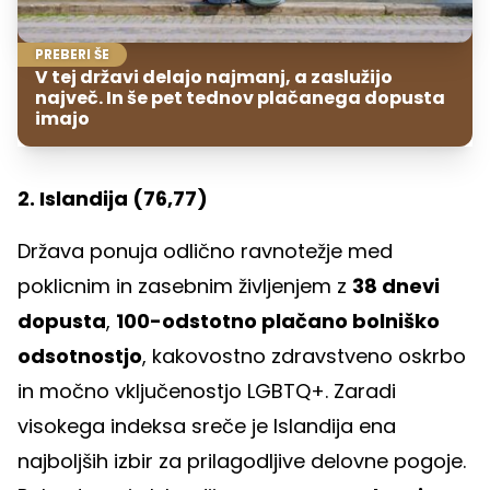
PREBERI ŠE
V tej državi delajo najmanj, a zaslužijo
največ. In še pet tednov plačanega dopusta
imajo
2. Islandija (76,77)
Država ponuja odlično ravnotežje med
poklicnim in zasebnim življenjem z
38 dnevi
dopusta
,
100-odstotno plačano bolniško
odsotnostjo
, kakovostno zdravstveno oskrbo
in močno vključenostjo LGBTQ+. Zaradi
visokega indeksa sreče je Islandija ena
najboljših izbir za prilagodljive delovne pogoje.