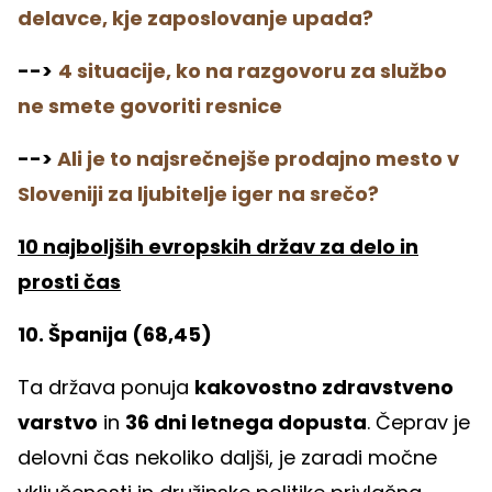
delavce, kje zaposlovanje upada?
-->
4 situacije, ko na razgovoru za službo
ne smete govoriti resnice
-->
Ali je to najsrečnejše prodajno mesto v
Sloveniji za ljubitelje iger na srečo?
10 najboljših evropskih držav za delo in
prosti čas
10. Španija (68,45)
Ta država ponuja
kakovostno zdravstveno
varstvo
in
36 dni letnega dopusta
. Čeprav je
delovni čas nekoliko daljši, je zaradi močne