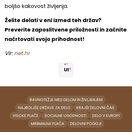
boljšo kakovost življenja.
Želite delati v eni izmed teh držav?
Preverite zaposlitvene priložnosti in začnite
načrtovati svojo prihodnost!
Vir:
net.hr
UI
RAVNOTEŽJE MED DELOM IN ŽIVLJENJEM
NAJBOLJŠE DRŽAVE ZA DELO
KRAJŠI DELOVNI ČAS
VISOKE PLAČE
SOCIALNE UGODNOSTI
DELO V EVROPI
MINIMALNA PLAČA
DELOVNI POGOJI