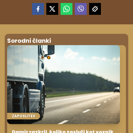
Sorodni članki
ZAPOSLITEV
Damir razkril, koliko zasluži kot voznik