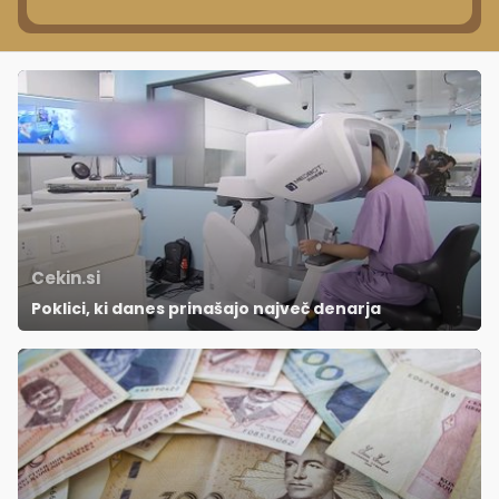
Cekin.si
Poklici, ki danes prinašajo največ denarja