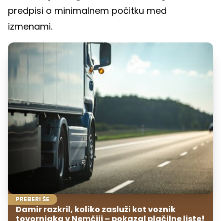
predpisi o minimalnem počitku med
izmenami.
PREBERI ŠE
Damir razkril, koliko zasluži kot voznik
tovornjaka v Nemčiji – pokazal plačilne liste!