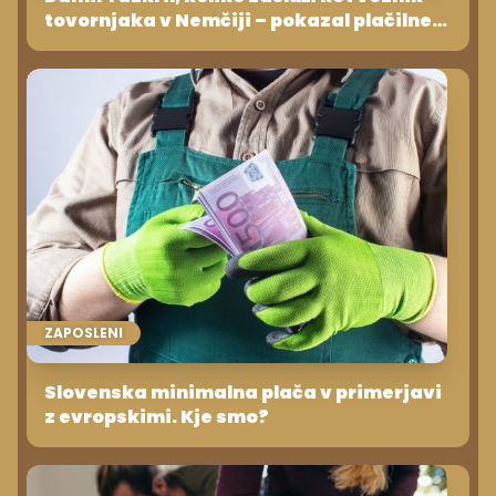
tovornjaka v Nemčiji – pokazal plačilne
liste!
ZAPOSLENI
Slovenska minimalna plača v primerjavi
z evropskimi. Kje smo?