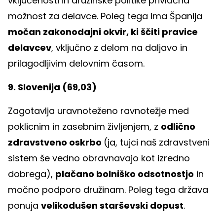
vključenosti in družinske politike privlačna
možnost za delavce. Poleg tega ima Španija
močan zakonodajni okvir, ki ščiti pravice
delavcev
, vključno z delom na daljavo in
prilagodljivim delovnim časom.
9. Slovenija (69,03)
Zagotavlja uravnoteženo ravnotežje med
poklicnim in zasebnim življenjem, z
odlično
zdravstveno oskrbo
(ja, tujci naš zdravstveni
sistem še vedno obravnavajo kot izredno
dobrega),
plačano bolniško odsotnostjo
in
močno podporo družinam. Poleg tega država
ponuja
velikodušen starševski dopust
.