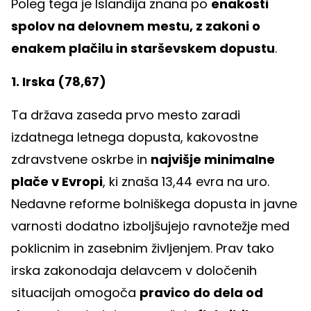
Poleg tega je Islandija znana po
enakosti
spolov na delovnem mestu, z zakoni o
enakem plačilu in starševskem dopustu
.
1. Irska (78,67)
Ta država zaseda prvo mesto zaradi
izdatnega letnega dopusta, kakovostne
zdravstvene oskrbe in
najvišje minimalne
plače v Evropi
, ki znaša 13,44 evra na uro.
Nedavne reforme bolniškega dopusta in javne
varnosti dodatno izboljšujejo ravnotežje med
poklicnim in zasebnim življenjem. Prav tako
irska zakonodaja delavcem v določenih
situacijah omogoča
pravico do dela od