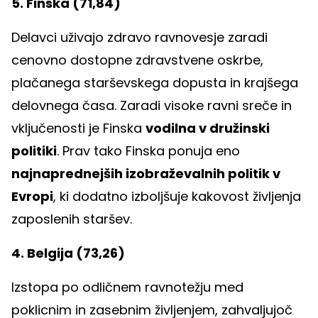
5. Finska (71,84)
Delavci uživajo zdravo ravnovesje zaradi
cenovno dostopne zdravstvene oskrbe,
plačanega starševskega dopusta in krajšega
delovnega časa. Zaradi visoke ravni sreče in
vključenosti je Finska
vodilna v družinski
politiki
. Prav tako Finska ponuja eno
najnaprednejših izobraževalnih politik v
Evropi
, ki dodatno izboljšuje kakovost življenja
zaposlenih staršev.
4. Belgija (73,26)
Izstopa po odličnem ravnotežju med
poklicnim in zasebnim življenjem, zahvaljujoč