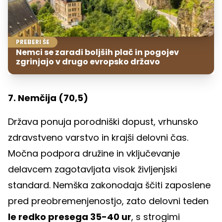
PREBERI ŠE
Nemci se zaradi boljših plač in pogojev
zgrinjajo v drugo evropsko državo
7. Nemčija (70,5)
Država ponuja porodniški dopust, vrhunsko
zdravstveno varstvo in krajši delovni čas.
Močna podpora družine in vključevanje
delavcem zagotavljata visok življenjski
standard. Nemška zakonodaja ščiti zaposlene
pred preobremenjenostjo, zato delovni teden
le redko presega 35-40 ur
, s strogimi