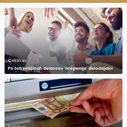
Cekin.si
Po teh veščinah delavcev 'hrepenijo' delodajalci
Cekin.si