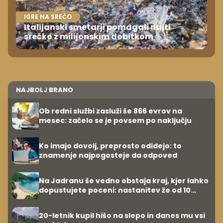
IGRE NA SREČO
Italijanski smetarji pomagali najti
srečko z milijonskim dobitkom
NAJBOLJ BRANO
Ob redni službi zasluži še 866 evrov na
mesec: začelo se je povsem po naključju
Ko imajo dovolj, preprosto odidejo: to
znamenje najpogosteje da odpoved
Na Jadranu še vedno obstaja kraj, kjer lahko
dopustujete poceni: nastanitev že od 10
evrov, kosilo za pet evrov
20-letnik kupil hišo na slepo in danes mu vsi