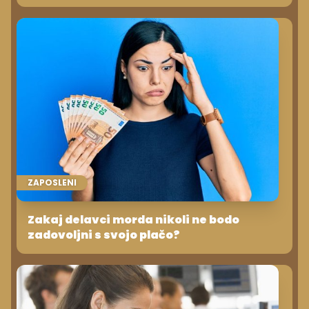
ZAPOSLENI
Zakaj delavci morda nikoli ne bodo
zadovoljni s svojo plačo?