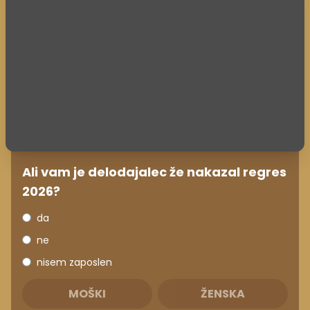
Ali vam je delodajalec že nakazal regres
2026?
da
ne
nisem zaposlen
MOŠKI
ŽENSKA