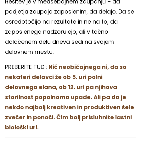
Rešitev je v medsebojnem zaupanju – da
podjetja zaupajo zaposlenim, da delajo. Da se
osredotočijo na rezultate in ne na to, da
zaposlenega nadzorujejo, ali v točno
določenem delu dneva sedi na svojem
delovnem mestu.
PREBERITE TUDI:
Nič neobičajnega ni, da so
nekateri delavci že ob 5. uri polni
delovnega elana, ob 12. uri pa njihova
storilnost popolnoma upade. Ali pa da je
nekdo najbolj kreativen in produktiven šele
zvečer in ponoči. Čim bolj prisluhnite lastni
biološki uri.