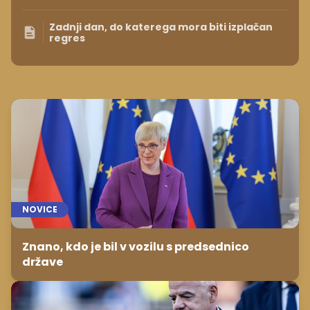
Zadnji dan, do katerega mora biti izplačan
regres
NOVICE
Znano, kdo je bil v vozilu s predsednico
države