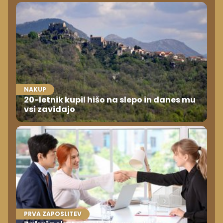
NAKUP
20-letnik kupil hišo na slepo in danes mu
vsi zavidajo
PRVA ZAPOSLITEV