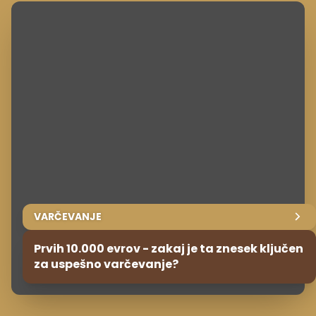
VARČEVANJE
Prvih 10.000 evrov - zakaj je ta znesek ključen
za uspešno varčevanje?