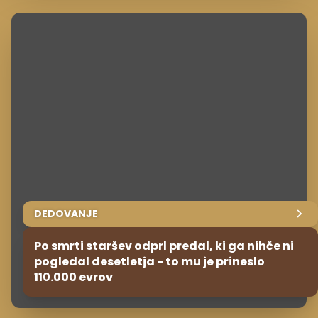
DEDOVANJE
Po smrti staršev odprl predal, ki ga nihče ni
pogledal desetletja - to mu je prineslo
110.000 evrov