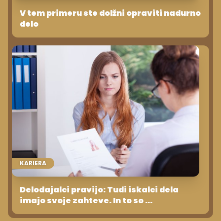
V tem primeru ste dolžni opraviti nadurno
delo
KARIERA
Delodajalci pravijo: Tudi iskalci dela
imajo svoje zahteve. In to so ...