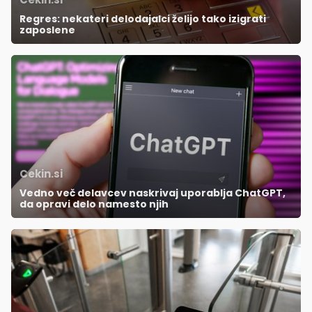
Regres: nekateri delodajalci želijo tako izigrati
zaposlene
Cekin.si
Vedno več delavcev naskrivaj uporablja ChatGPT,
da opravi delo namesto njih