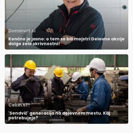
Dominvrt.si
Končno je jasno: o tem so bili mojstri Delovne akcije
dolgo zelo skrivnostni!
Cekin.si
'Sendvič' generacija na delovnem mestu. Kaj
potrebujejo?