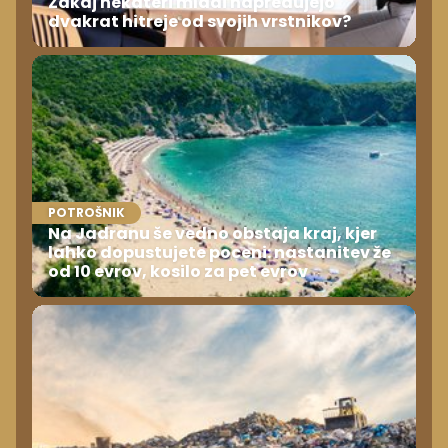
Zakaj nekateri mladi napredujejo
dvakrat hitreje od svojih vrstnikov?
POTROŠNIK
Na Jadranu še vedno obstaja kraj, kjer
lahko dopustujete poceni: nastanitev že
od 10 evrov, kosilo za pet evrov