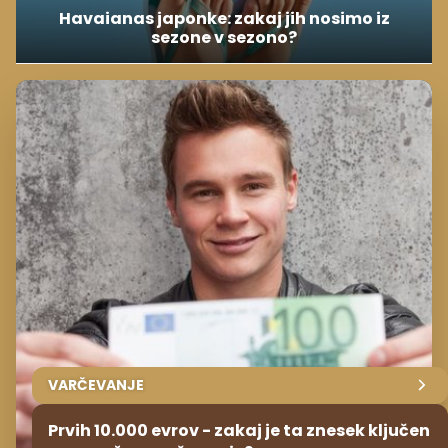
Havaianas japonke: zakaj jih nosimo iz
sezone v sezono?
VARČEVANJE
Prvih 10.000 evrov - zakaj je ta znesek ključen