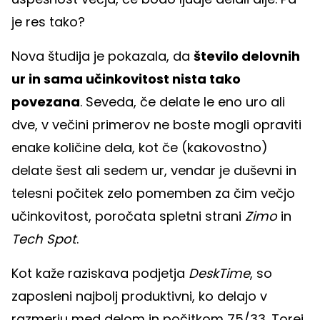
je res tako?
Nova študija je pokazala, da
število delovnih
ur in sama učinkovitost nista tako
povezana
. Seveda, če delate le eno uro ali
dve, v večini primerov ne boste mogli opraviti
enake količine dela, kot če (kakovostno)
delate šest ali sedem ur, vendar je duševni in
telesni počitek zelo pomemben za čim večjo
učinkovitost, poročata spletni strani
Zimo
in
Tech Spot
.
Kot kaže raziskava podjetja
DeskTime
, so
zaposleni najbolj produktivni, ko delajo v
razmerju med delom in počitkom 75/33. Torej