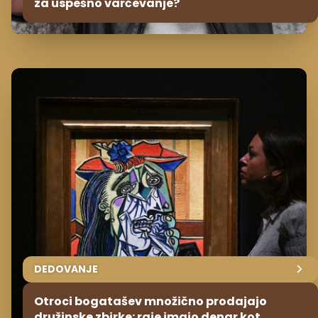
za uspešno varčevanje?
DEDOVANJE
Otroci bogatašev množično prodajajo
družinske zbirke: raje imajo denar kot