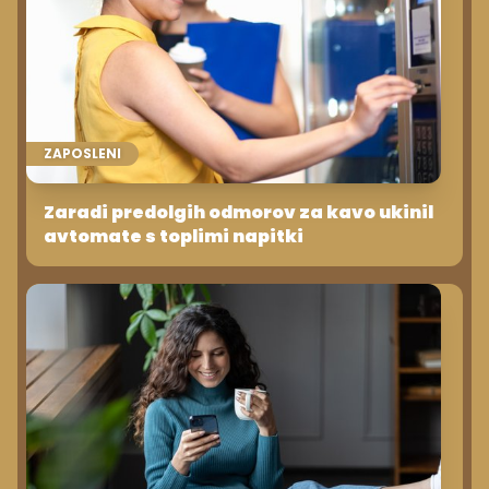
ZAPOSLENI
Zaradi predolgih odmorov za kavo ukinil
avtomate s toplimi napitki