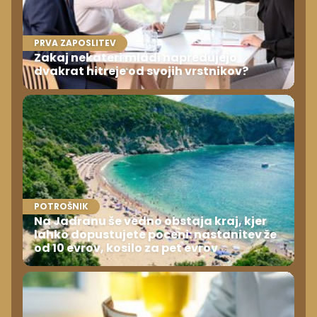
PRVA ZAPOSLITEV
Zakaj nekateri mladi napredujejo
dvakrat hitreje od svojih vrstnikov?
POTROŠNIK
Na Jadranu še vedno obstaja kraj, kjer
lahko dopustujete poceni: nastanitev že
od 10 evrov, kosilo za pet evrov