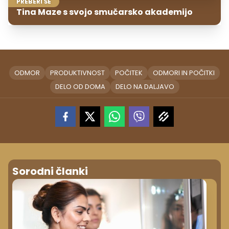
PREBERI ŠE
Tina Maze s svojo smučarsko akademijo
ODMOR
PRODUKTIVNOST
POČITEK
ODMORI IN POČITKI
DELO OD DOMA
DELO NA DALJAVO
Sorodni članki