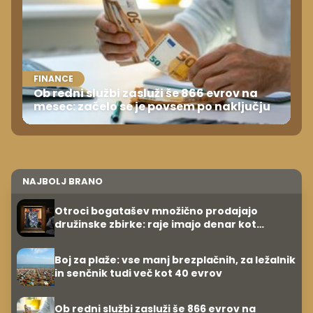
FINANCE
Ob redni službi zasluži še 866 evrov na
mesec: začelo se je povsem po naključju
NAJBOLJ BRANO
Otroci bogatašev množično prodajajo
družinske zbirke: raje imajo denar kot
umetnine
Boj za plaže: vse manj brezplačnih, za ležalnik
in senčnik tudi več kot 40 evrov
Ob redni službi zasluži še 866 evrov na