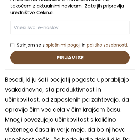
tekočem z aktualnimi novicami. Zate jih pripravlja
uredništvo Cekin.si.
Strinjam se s
splošnimi pogoji
in
politiko zasebnosti
.
PRIJAVI SE
Besedi, ki ju šefi podjetij pogosto uporabljajo
vsakodnevno, sta produktivnost in
učinkovitost, od zaposlenih pa zahtevajo, da
opravijo čim več dela v čim krajšem času.
Mnogi povezujejo učinkovitost s količino
vloženega časa in verjamejo, da bo njihova
uspešnost večja, če bodo ljudje delali dlje. Pa