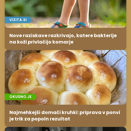
VIZITA.SI
Nove raziskave razkrivajo, katere bakterije
na koži privlačijo komarje
OKUSNO.JE
Najmehkejši domači kruhki: priprava v ponvi
je trik za popoln rezultat