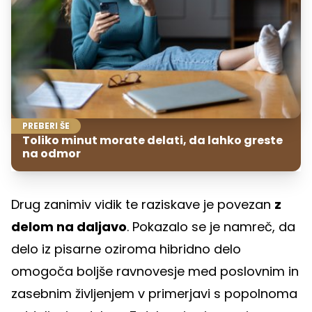
PREBERI ŠE
Toliko minut morate delati, da lahko greste
na odmor
Drug zanimiv vidik te raziskave je povezan
z
delom na daljavo
. Pokazalo se je namreč, da
delo iz pisarne oziroma hibridno delo
omogoča boljše ravnovesje med poslovnim in
zasebnim življenjem v primerjavi s popolnoma