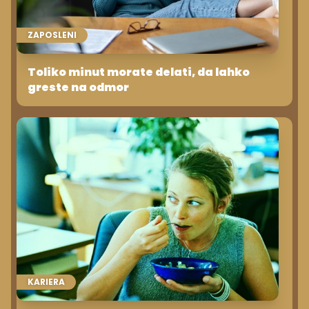
ZAPOSLENI
Toliko minut morate delati, da lahko
greste na odmor
KARIERA