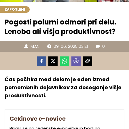
ZAPOSLENI
Pogosti polurni odmori pri delu.
Lenoba ali višja produktivnost?
M.M.
09. 06. 2025 03.21
0
Čas počitka med delom je eden izmed
pomembnih dejavnikov za doseganje višje
produktivnosti.
Cekinove e-novice
Prijavi se na tedenske e-novičke in bodi na