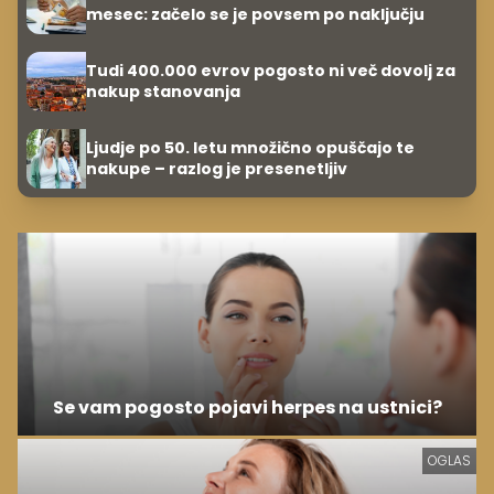
mesec: začelo se je povsem po naključju
Tudi 400.000 evrov pogosto ni več dovolj za
nakup stanovanja
Ljudje po 50. letu množično opuščajo te
nakupe – razlog je presenetljiv
Se vam pogosto pojavi herpes na ustnici?
OGLAS