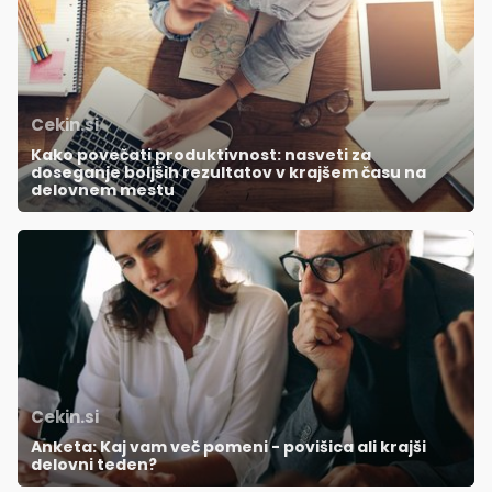
Cekin.si
Kako povečati produktivnost: nasveti za
doseganje boljših rezultatov v krajšem času na
delovnem mestu
Cekin.si
Anketa: Kaj vam več pomeni - povišica ali krajši
delovni teden?