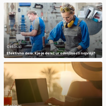
Cekin.si
Efektivno delo: Kje je delež ur odsotnosti najvišji?
Cekin.si