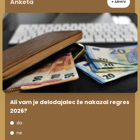
Anketa
+ ARHIV
Ali vam je delodajalec že nakazal regres
2026?
da
ne