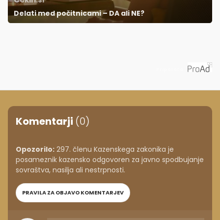
Delati med počitnicami – DA ali NE?
Priporoča
Komentarji
(0)
Opozorilo:
297. členu Kazenskega zakonika je
posameznik kazensko odgovoren za javno spodbujanje
sovraštva, nasilja ali nestrpnosti.
PRAVILA ZA OBJAVO KOMENTARJEV