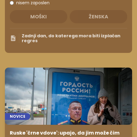
nisem zaposlen
MOŠKI
ŽENSKA
Zadnji dan, do katerega mora biti izplačan
regres
NOVICE
Ruske 'črne vdove': upajo, da jim može čim