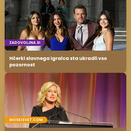
ZADOVOLJNA.SI
Hčerki slavnega igralca sta ukradli vso
pozornost
MOSKISVET.COM