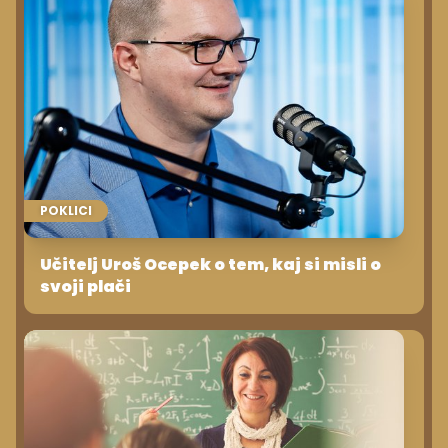
POKLICI
Učitelj Uroš Ocepek o tem, kaj si misli o
svoji plači