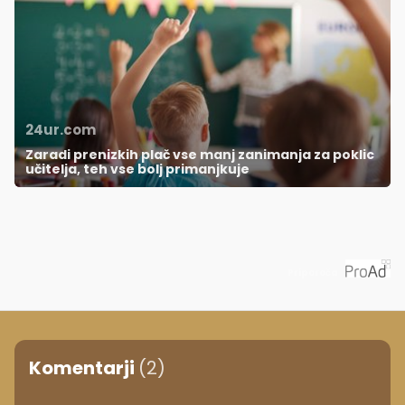
24ur.com
Zaradi prenizkih plač vse manj zanimanja za poklic
učitelja, teh vse bolj primanjkuje
Priporoča
Komentarji
(2)