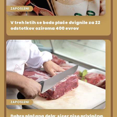
ZAPOSLENI
V treh letih se bodo plače dvignile za 22
odstotkov oziroma 400 evrov
ZAPOSLENI
Dobro plačana dela: sicer niso privlačna,