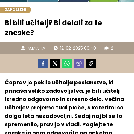
ZAPOSLENI
Bi bili učitelj? Bi delali za te
zneske?
M.M.
,
STA
12. 02. 2025 09.48
2
Čeprav je poklic učitelja poslanstvo, ki
prinaša veliko zadovoljstva, je biti učitelj
izredno odgovorno in stresno delo. Večina
učiteljev prejema tudi plače, s katerimi so
dolga leta nezadovoljni. Sedaj naj bi se to
spremenilo, pravijo v vladi. Poglejte te
zneske in nam odgovorite na anketno