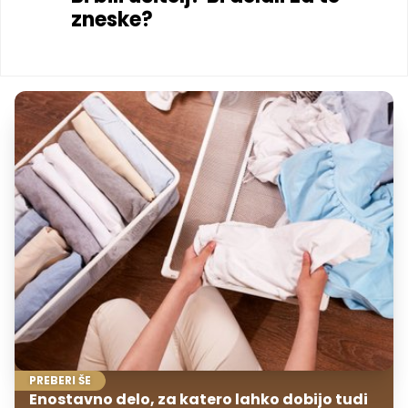
zneske?
PREBERI ŠE
Enostavno delo, za katero lahko dobijo tudi