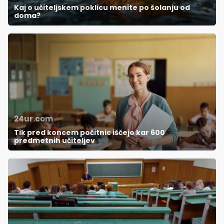
Kaj o učiteljskem poklicu menite po šolanju od
doma?
24ur.com
Tik pred koncem počitnic iščejo kar 600
predmetnih učiteljev