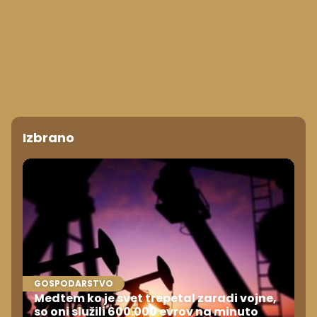
Izbrano
GOSPODARSTVO
Medtem ko je svet trepetal zaradi vojne,
so oni služili 600.000 evrov na minuto