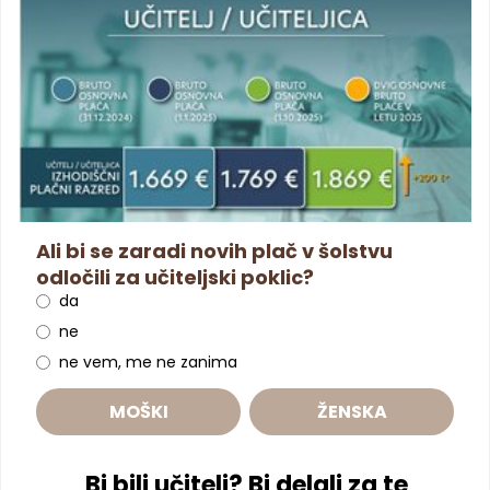
Ali bi se zaradi novih plač v šolstvu
odločili za učiteljski poklic?
da
ne
ne vem, me ne zanima
MOŠKI
ŽENSKA
Bi bili učitelj? Bi delali za te