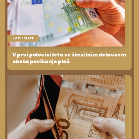
ZAPOSLENI
V prvi polovici leta se številnim delavcem
obeta povišanje plač