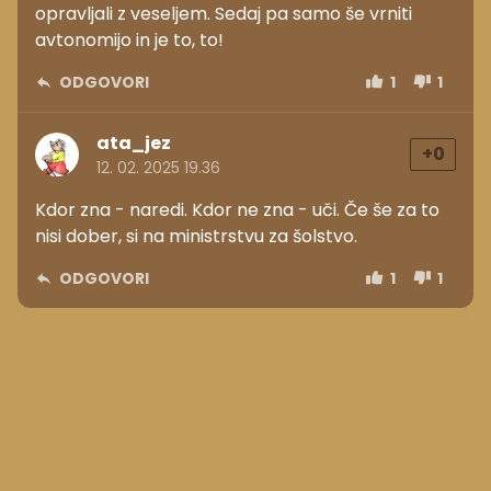
opravljali z veseljem. Sedaj pa samo še vrniti
avtonomijo in je to, to!
ODGOVORI
1
1
ata_jez
+0
12. 02. 2025 19.36
Kdor zna - naredi. Kdor ne zna - uči. Če še za to
nisi dober, si na ministrstvu za šolstvo.
ODGOVORI
1
1