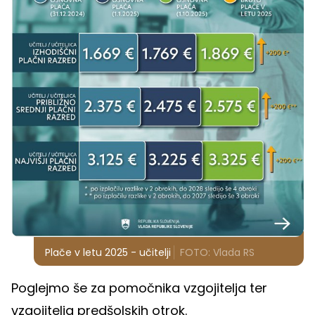
Plače v letu 2025 - učitelji
FOTO: Vlada RS
Poglejmo še za pomočnika vzgojitelja ter
vzgojitelja predšolskih otrok.