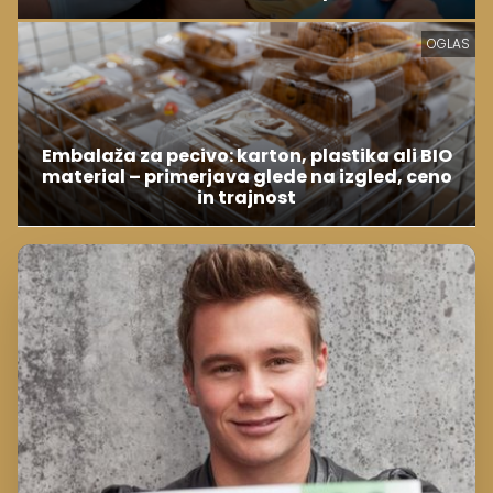
OGLAS
Embalaža za pecivo: karton, plastika ali BIO
material – primerjava glede na izgled, ceno
in trajnost