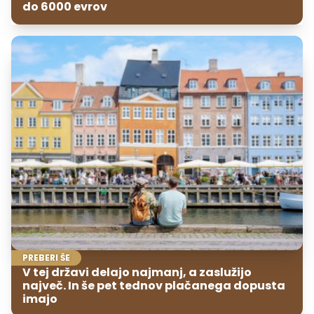
do 6000 evrov
PREBERI ŠE
V tej državi delajo najmanj, a zaslužijo
največ. In še pet tednov plačanega dopusta
imajo