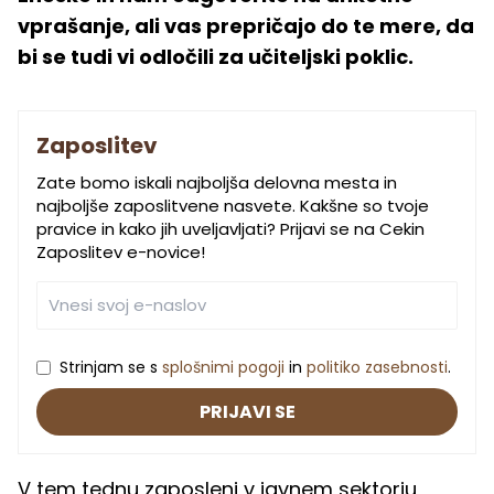
vprašanje, ali vas prepričajo do te mere, da
bi se tudi vi odločili za učiteljski poklic.
Zaposlitev
Zate bomo iskali najboljša delovna mesta in
najboljše zaposlitvene nasvete. Kakšne so tvoje
pravice in kako jih uveljavljati? Prijavi se na Cekin
Zaposlitev e-novice!
Strinjam se s
splošnimi pogoji
in
politiko zasebnosti
.
PRIJAVI SE
V tem tednu zaposleni v javnem sektorju