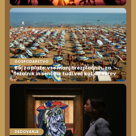
GOSPODARSTVO
Boj za plaže: vse manj brezplačnih, za
ležalnik in senčnik tudi več kot 40 evrov
DEDOVANJE