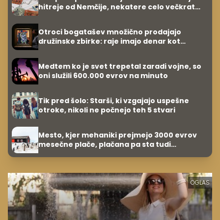
hitreje od Nemčije, nekatere celo večkrat
hitreje
Otroci bogatašev množično prodajajo
družinske zbirke: raje imajo denar kot
umetnine
Medtem ko je svet trepetal zaradi vojne, so
oni služili 600.000 evrov na minuto
Tik pred šolo: Starši, ki vzgajajo uspešne
otroke, nikoli ne počnejo teh 5 stvari
Mesto, kjer mehaniki prejmejo 3000 evrov
mesečne plače, plačana pa sta tudi
stanovanje in hrana
OGLAS