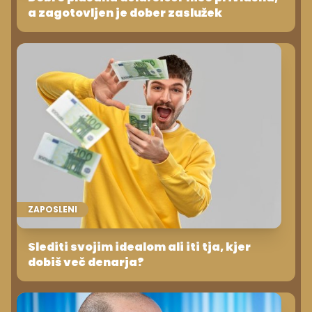
a zagotovljen je dober zaslužek
ZAPOSLENI
Slediti svojim idealom ali iti tja, kjer
dobiš več denarja?