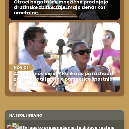
Otroci bogatašev množično prodajajo
družinske zbirke: raje imajo denar kot
umetnine
NOVICE
43 milijonov evrov? Koliko so po razhodu
zahtevale ali prejele partnerice športnih
zvezdnikov
NAJBOLJ BRANO
Evropsko presenečenje: te države rastejo