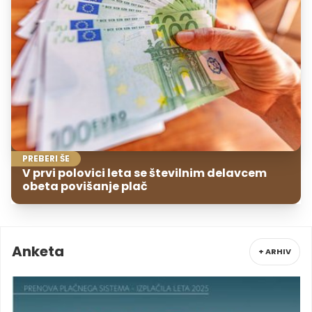
PREBERI ŠE
V prvi polovici leta se številnim delavcem
obeta povišanje plač
Anketa
+ ARHIV