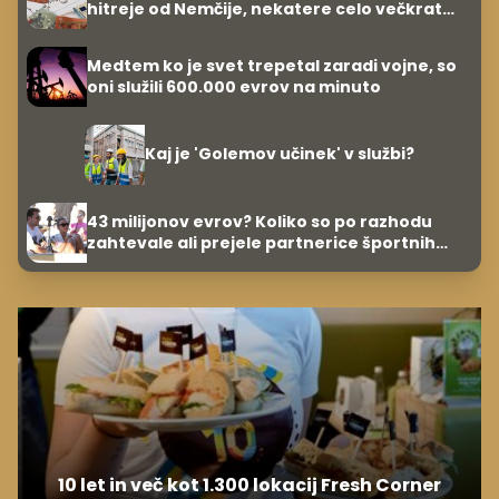
hitreje od Nemčije, nekatere celo večkrat
hitreje
Medtem ko je svet trepetal zaradi vojne, so
oni služili 600.000 evrov na minuto
Kaj je 'Golemov učinek' v službi?
43 milijonov evrov? Koliko so po razhodu
zahtevale ali prejele partnerice športnih
zvezdnikov
10 let in več kot 1.300 lokacij Fresh Corner