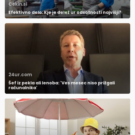
Cekin.si
Efektivno delo: Kje je delež ur odsotnosti najvišji?
24ur.com
Šef iz pekla ali lenoba: 'Ves mesec niso prižgali
računalnika'