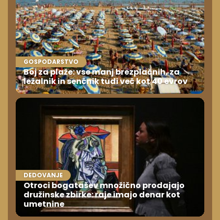
GOSPODARSTVO
Boj za plaže: vse manj brezplačnih, za
ležalnik in senčnik tudi več kot 40 evrov
DEDOVANJE
Otroci bogatašev množično prodajajo
družinske zbirke: raje imajo denar kot
umetnine