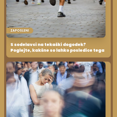
ZAPOSLENI
S sodelavci na tekaški dogodek?
Poglejte, kakšne so lahko posledice tega