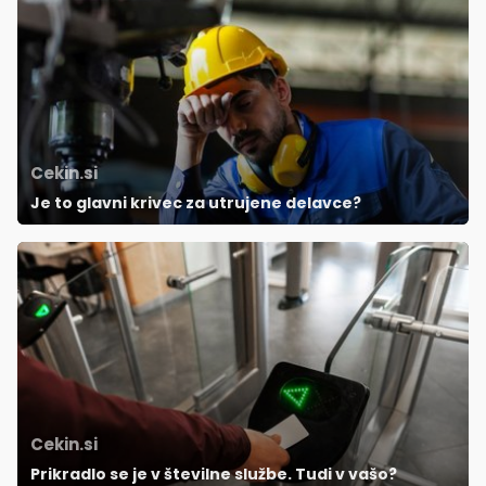
Cekin.si
Je to glavni krivec za utrujene delavce?
Cekin.si
Prikradlo se je v številne službe. Tudi v vašo?