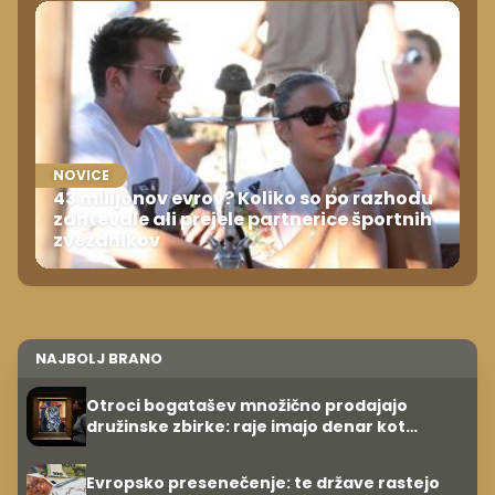
NOVICE
43 milijonov evrov? Koliko so po razhodu
zahtevale ali prejele partnerice športnih
zvezdnikov
NAJBOLJ BRANO
Otroci bogatašev množično prodajajo
družinske zbirke: raje imajo denar kot
umetnine
Evropsko presenečenje: te države rastejo