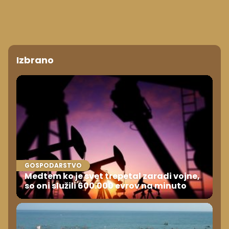
Izbrano
GOSPODARSTVO
Medtem ko je svet trepetal zaradi vojne,
so oni služili 600.000 evrov na minuto