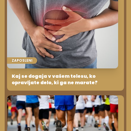
ZAPOSLENI
Kaj se dogaja v vašem telesu, ko
opravljate delo, ki ga ne marate?