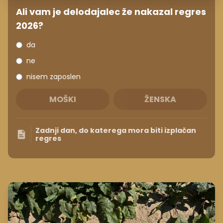
Ali vam je delodajalec že nakazal regres
2026?
da
ne
nisem zaposlen
MOŠKI
ŽENSKA
Zadnji dan, do katerega mora biti izplačan
regres