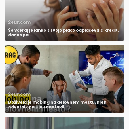
24ur.com
Še včeraj je lahko s svojo plačo odplačevala kredit,
danes pa...
24ur.com
Doživela je mobing na delovnem mestu, njen
odvetnik pa ji je zagotovil ...