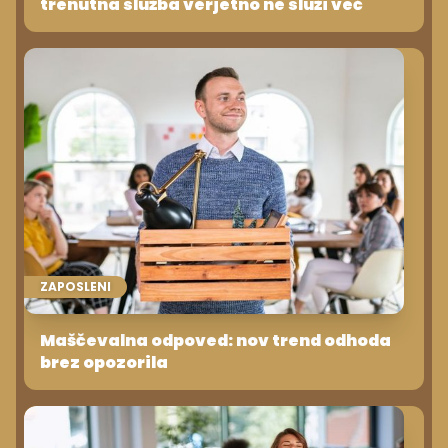
trenutna služba verjetno ne služi več
ZAPOSLENI
Maščevalna odpoved: nov trend odhoda
brez opozorila