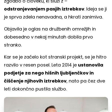
zgodbo o človeku, ki služi z –
odstranjevanjem pasjih iztrebkov
. Ideja se ji
je sprva zdela nenavadna, a hkrati zanimiva.
Objavila je oglas na družbenih omrežjih in
dobesedno v nekaj minutah dobila prvo
stranko.
Kar se je začelo kot stranski projekt, se je hitro
razvilo v resen posel. Leta 2014 je
ustanovila
podjetje za nego hišnih ljubljenčkov in
čiščenje njihovih iztrebkov
, nato pa čez dve
leti dokončno pustila službo.