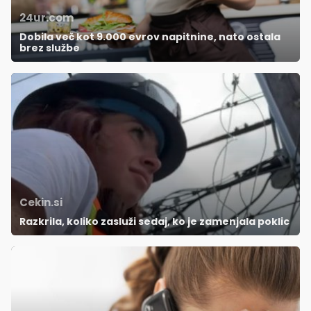
24ur.com
Dobila več kot 9.000 evrov napitnine, nato ostala
brez službe
Cekin.si
Razkrila, koliko zasluži sedaj, ko je zamenjala poklic