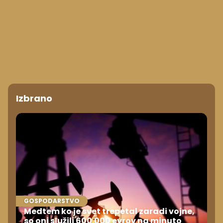
Izbrano
GOSPODARSTVO
Medtem ko je svet trepetal zaradi vojne,
so oni služili 600.000 evrov na minuto