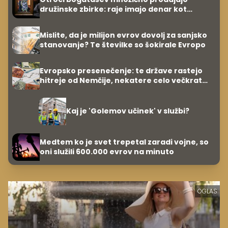
družinske zbirke: raje imajo denar kot
umetnine
Mislite, da je milijon evrov dovolj za sanjsko
stanovanje? Te številke so šokirale Evropo
Evropsko presenečenje: te države rastejo
hitreje od Nemčije, nekatere celo večkrat
hitreje
Kaj je 'Golemov učinek' v službi?
Medtem ko je svet trepetal zaradi vojne, so
oni služili 600.000 evrov na minuto
OGLAS