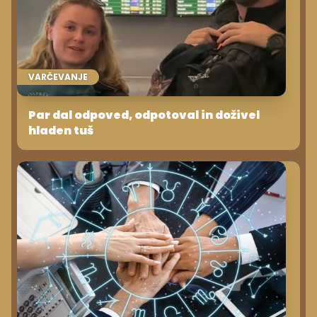
VARČEVANJE
Par dal odpoved, odpotoval in doživel
hladen tuš