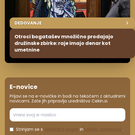
DEDOVANJE
Otroci bogatašev množično prodajajo
družinske zbirke: raje imajo denar kot
umetnine
E-novice
Prijavi se na e-novičke in bodi na tekočem z aktualnimi
novicami. Zate jih pripravlja uredništvo Cekin.si.
Strinjam se s
splošnimi pogoji
in
politiko zasebnosti
.