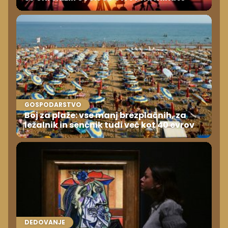
GOSPODARSTVO
Boj za plaže: vse manj brezplačnih, za
ležalnik in senčnik tudi več kot 40 evrov
DEDOVANJE