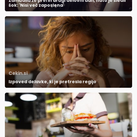
Zamudila že prvi in drugi delovni dan, nato je sledil
šok: 'Nisi več zaposlena'
Cekin.si
Izpoved delavke, ki je pretresla regijo