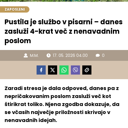
ZAPOSLENI
Pustila je službo v pisarni – danes
zasluži 4-krat več z nenavadnim
poslom
M.M.
17. 05. 2026 04.00
0
Zaradi stresa je dala odpoved, danes pa z
nepričakovanim poslom zasluži več kot
štirikrat toliko. Njena zgodba dokazuje, da
se včasih največje priložnosti skrivajo v
nenavadnih idejah.