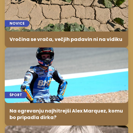
NOVICE
Vročina se vrača, večjih padavin ni na vidiku
ŠPORT
Na ogrevanju najhitrejši Alex Marquez, komu
bo pripadla dirka?