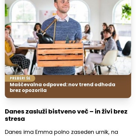
PREBERI ŠE
Maščevalna odpoved: nov trend odhoda
brez opozorila
Danes zasluži bistveno več – in živi brez
stresa
Danes ima Emma polno zaseden urnik, na