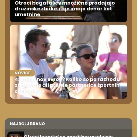
Otroci bogatašev množično prodajajo
družinske zbirke: raje imajo denar kot
umetnine
NOVICE
43 milijonov evrov? Koliko so po razhodu
zahtevale ali prejele partnerice športnih
zvezdnikov
NAJBOLJ BRANO
Otroci bogatašev množično prodajajo