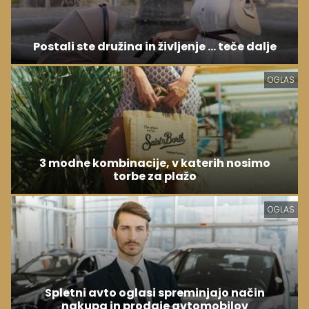
Postali ste družina in življenje ... teče dalje
OGLAS
3 modne kombinacije, v katerih nosimo
torbe za plažo
OGLAS
Spletni avto oglasi spreminjajo način
nakupa in prodaje avtomobilov