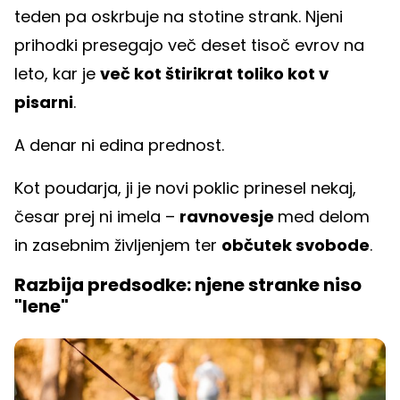
teden pa oskrbuje na stotine strank. Njeni
prihodki presegajo več deset tisoč evrov na
leto, kar je
več kot štirikrat toliko kot v
pisarni
.
A denar ni edina prednost.
Kot poudarja, ji je novi poklic prinesel nekaj,
česar prej ni imela –
ravnovesje
med delom
in zasebnim življenjem ter
občutek svobode
.
Razbija predsodke: njene stranke niso
"lene"