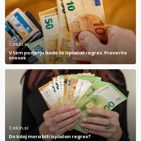
Cekin.si
V tem podjetju bodo že izplačali regres. Preverite
znesek
Cekin.si
Do kdaj mora biti izplačan regres?