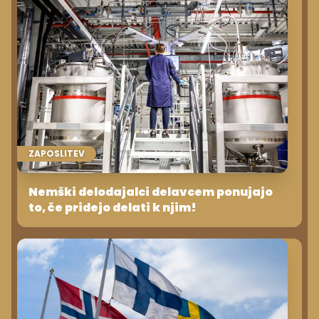
ZAPOSLITEV
Nemški delodajalci delavcem ponujajo
to, če pridejo delati k njim!