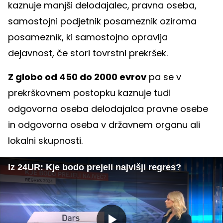
kaznuje manjši delodajalec, pravna oseba,
samostojni podjetnik posameznik oziroma
posameznik, ki samostojno opravlja
dejavnost, če stori tovrstni prekršek.
Z globo od 450 do 2000 evrov
pa se v
prekrškovnem postopku kaznuje tudi
odgovorna oseba delodajalca pravne osebe
in odgovorna oseba v državnem organu ali
lokalni skupnosti.
Iz 24UR: Kje bodo prejeli najvišji regres?