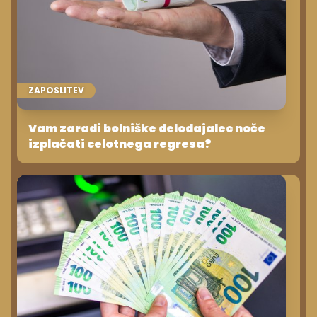
ZAPOSLITEV
Vam zaradi bolniške delodajalec noče
izplačati celotnega regresa?