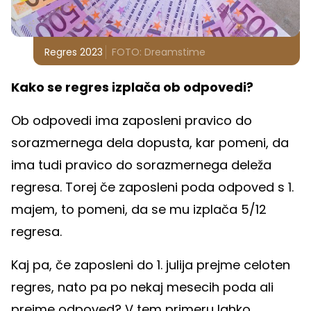
Regres 2023
FOTO: Dreamstime
Kako se regres izplača ob odpovedi?
Ob odpovedi ima zaposleni pravico do
sorazmernega dela dopusta, kar pomeni, da
ima tudi pravico do sorazmernega deleža
regresa. Torej če zaposleni poda odpoved s 1.
majem, to pomeni, da se mu izplača 5/12
regresa.
Kaj pa, če zaposleni do 1. julija prejme celoten
regres, nato pa po nekaj mesecih poda ali
prejme odpoved? V tem primeru lahko