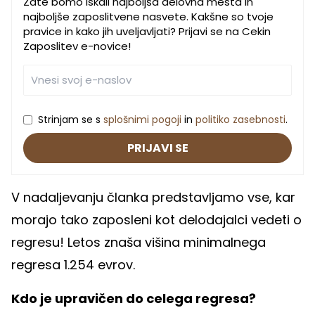
Zate bomo iskali najboljša delovna mesta in
najboljše zaposlitvene nasvete. Kakšne so tvoje
pravice in kako jih uveljavljati? Prijavi se na Cekin
Zaposlitev e-novice!
Strinjam se s
splošnimi pogoji
in
politiko zasebnosti
.
PRIJAVI SE
V nadaljevanju članka predstavljamo vse, kar
morajo tako zaposleni kot delodajalci vedeti o
regresu! Letos znaša višina minimalnega
regresa 1.254 evrov.
Kdo je upravičen do celega regresa?