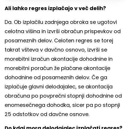
Ali lahko regres izplačajo v več delih?
Da. Ob izplačilu zadnjega obroka se ugotovi
celotna višina in izvrši obračun prispevkov od
posameznih delov. Celoten regres se torej
takrat všteva v davčno osnovo, izvrši se
morebitni izračun akontacije dohodnine in
morebitni poračun že plačane akontacije
dohodnine od posameznih delov. Če ga
izplačuje glavni delodajalec, se akontacija
obračuna po povprečni stopnji dohodnine od
enomesečnega dohodka, sicer pa po stopnji
25 odstotkov od davčne osnove.
Do kdaj mora delodajalec izplačati regres?