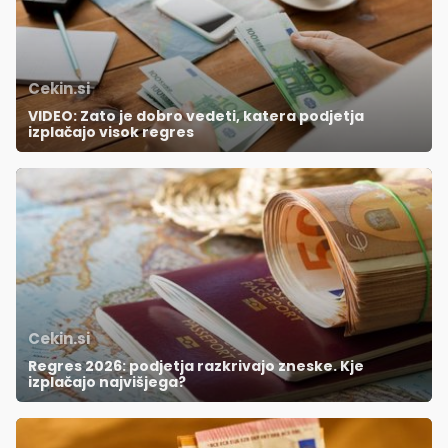
Cekin.si
VIDEO: Zato je dobro vedeti, katera podjetja
izplačajo visok regres
Cekin.si
Regres 2026: podjetja razkrivajo zneske. Kje
izplačajo najvišjega?