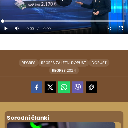
Predvajaj
Loaded
:
0%
Current
0:00
/
Duration
0:00
Predvajaj
Tiho
Celo
nači
Time
REGRES
REGRES ZA LETNI DOPUST
DOPUST
REGRES 2024
Sorodni članki