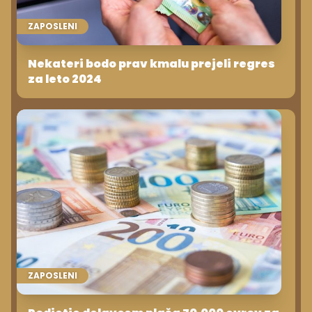
ZAPOSLENI
Nekateri bodo prav kmalu prejeli regres
za leto 2024
ZAPOSLENI