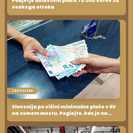
Podjetje delavcem plača 70.000 evrov za
vsakega otroka
ZAPOSLENI
Slovenija po višini minimalne plače v EU
na osmem mestu. Poglejte, kdo je na
prvem!