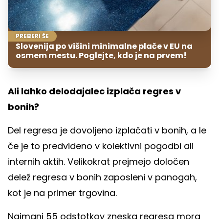
PREBERI ŠE
Slovenija po višini minimalne plače v EU na
osmem mestu. Poglejte, kdo je na prvem!
Ali lahko delodajalec izplača regres v
bonih?
Del regresa je dovoljeno izplačati v bonih, a le
če je to predvideno v kolektivni pogodbi ali
internih aktih. Velikokrat prejmejo določen
delež regresa v bonih zaposleni v panogah,
kot je na primer trgovina.
Najmanj 55 odstotkov zneska regresa mora