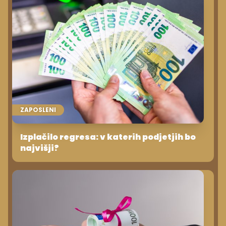
ZAPOSLENI
Izplačilo regresa: v katerih podjetjih bo
najvišji?