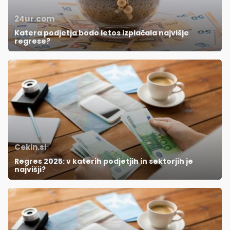
24ur.com
Katera podjetja bodo letos izplačala najvišje
regrese?
Cekin.si
Regres 2025: v katerih podjetjih in sektorjih je
najvišji?