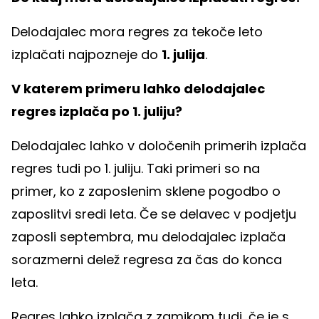
Delodajalec mora regres za tekoče leto
izplačati najpozneje do
1. julija
.
V katerem primeru lahko delodajalec
regres izplača po 1. juliju?
Delodajalec lahko v določenih primerih izplača
regres tudi po 1. juliju. Taki primeri so na
primer, ko z zaposlenim sklene pogodbo o
zaposlitvi sredi leta. Če se delavec v podjetju
zaposli septembra, mu delodajalec izplača
sorazmerni delež regresa za čas do konca
leta.
Regres lahko izplača z zamikom tudi, če je s