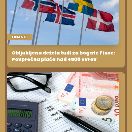
FINANCE
Obljubljena dežela tudi za bogate Fince:
Povprečna plača nad 4500 evrov