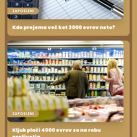
ZAPOSLENI
Kdo prejema več kot 3000 evrov neto?
ZAPOSLENI
Kljub plači 4000 evrov so na robu
preživetja